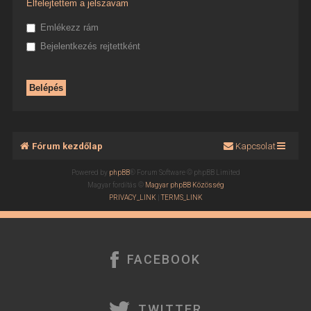
Elfelejtettem a jelszavam
Emlékezz rám
Bejelentkezés rejtettként
Fórum kezdőlap
Kapcsolat
Powered by
phpBB
® Forum Software © phpBB Limited
Magyar fordítás ©
Magyar phpBB Közösség
PRIVACY_LINK
|
TERMS_LINK
FACEBOOK
TWITTER