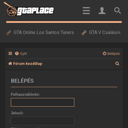
GTA Online Los Santos Tuners
GTA V Csalások
GyIK
Belépés
K
Fórum kezdőlap
e
BELÉPÉS
r
e
Felhasználónév:
s
é
Jelszó:
s