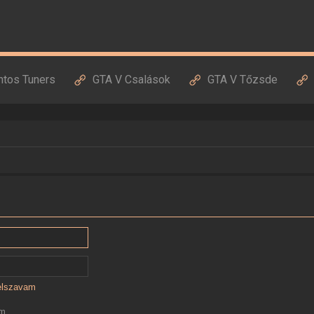
ntos Tuners
GTA V Csalások
GTA V Tőzsde
jelszavam
ám