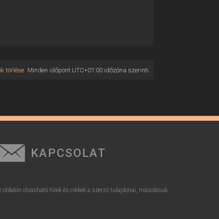
k törlése
Minden időpont
UTC+01:00
időzóna szerinti
KAPCSOLAT
z oldalon olvasható hírek és cikkek a szerző tulajdonai, másolásuk