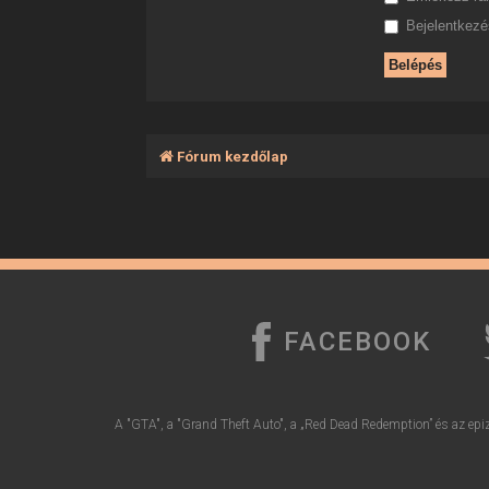
Bejelentkezés
Fórum kezdőlap
FACEBOOK
A "GTA", a "Grand Theft Auto", a „Red Dead Redemption” és az epiz