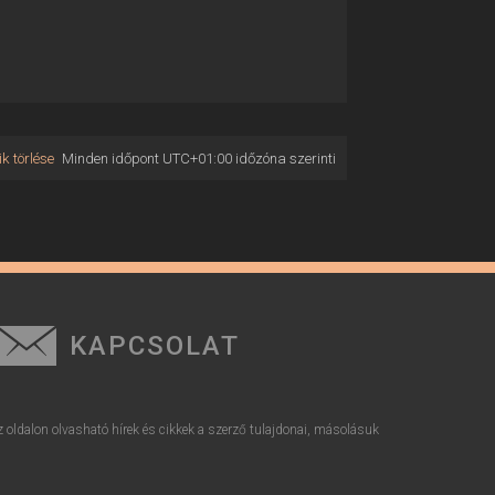
k törlése
Minden időpont
UTC+01:00
időzóna szerinti
KAPCSOLAT
z oldalon olvasható hírek és cikkek a szerző tulajdonai, másolásuk