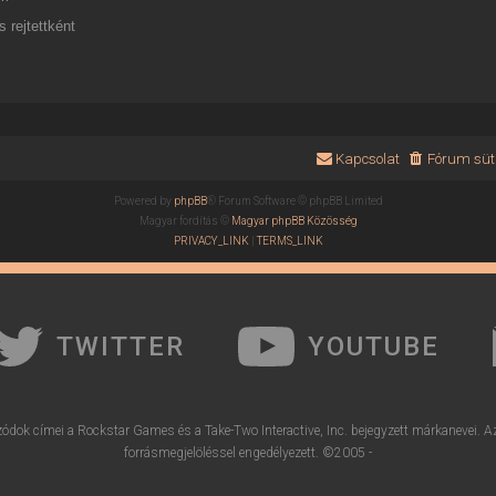
 rejtettként
Kapcsolat
Fórum süti
Powered by
phpBB
® Forum Software © phpBB Limited
Magyar fordítás ©
Magyar phpBB Közösség
PRIVACY_LINK
|
TERMS_LINK
TWITTER
YOUTUBE
ódok címei a Rockstar Games és a Take-Two Interactive, Inc. bejegyzett márkanevei. A
forrásmegjelöléssel engedélyezett. ©2005 -