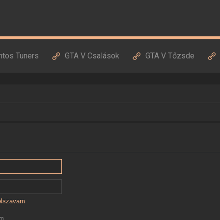
ntos Tuners
GTA V Csalások
GTA V Tőzsde
jelszavam
ám