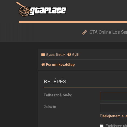
GTA Online Los Sa
Gyors linkek
GyIK
Fórum kezdőlap
BELÉPÉS
Felhasználónév:
Jelszó:
Elfelejtettem a 
Emlékezz r