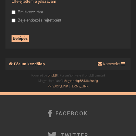
Elfelejtettem a jelszavam
Emlékezz rám
Bejelentkezés rejtettként
Fórum kezdőlap
Kapcsolat
Powered by
phpBB
® Forum Software © phpBB Limited
Magyar fordítás ©
Magyar phpBB Közösség
PRIVACY_LINK
|
TERMS_LINK
FACEBOOK
TWITTER