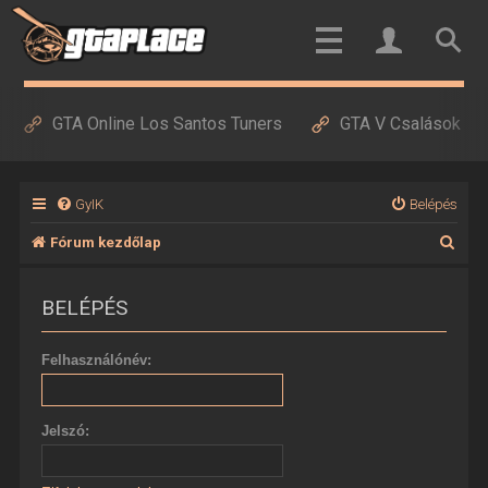
GTA Online Los Santos Tuners
GTA V Csalások
GyIK
Belépés
K
Fórum kezdőlap
e
BELÉPÉS
r
e
Felhasználónév:
s
é
Jelszó:
s