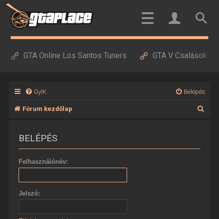
GTA Online Los Santos Tuners
GTA V Csalások
GyIK
Belépés
K
Fórum kezdőlap
e
BELÉPÉS
r
e
Felhasználónév:
s
é
Jelszó:
s