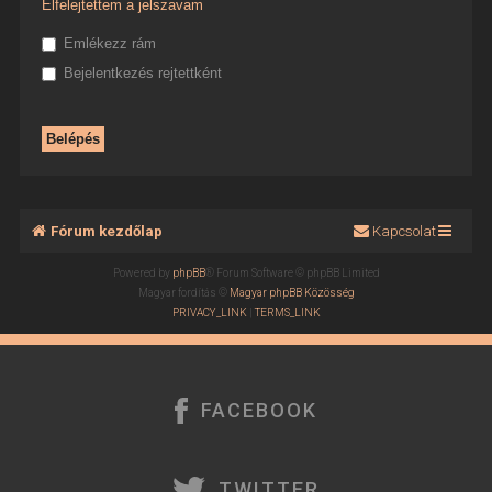
Elfelejtettem a jelszavam
Emlékezz rám
Bejelentkezés rejtettként
Fórum kezdőlap
Kapcsolat
Powered by
phpBB
® Forum Software © phpBB Limited
Magyar fordítás ©
Magyar phpBB Közösség
PRIVACY_LINK
|
TERMS_LINK
FACEBOOK
TWITTER