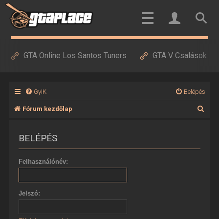
GTA Online Los Santos Tuners
GTA V Csalások
GyIK
Belépés
K
Fórum kezdőlap
e
BELÉPÉS
r
e
Felhasználónév:
s
é
Jelszó:
s