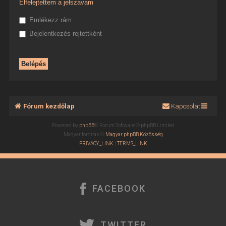
Elfelejtettem a jelszavam
Emlékezz rám
Bejelentkezés rejtettként
Fórum kezdőlap
Kapcsolat
Powered by
phpBB
® Forum Software © phpBB Limited
Magyar fordítás ©
Magyar phpBB Közösség
PRIVACY_LINK
|
TERMS_LINK
FACEBOOK
TWITTER