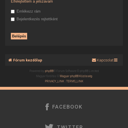
Elfelejtettem a jelszavam
Emlékezz rám
Bejelentkezés rejtettként
Fórum kezdőlap
Kapcsolat
Powered by
phpBB
® Forum Software © phpBB Limited
Magyar fordítás ©
Magyar phpBB Közösség
PRIVACY_LINK
|
TERMS_LINK
FACEBOOK
TWITTER