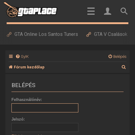
GTA Online Los Santos Tuners
GTA V Csalások
GyIK
Belépés
K
Fórum kezdőlap
e
BELÉPÉS
r
e
Felhasználónév:
s
é
Jelszó:
s