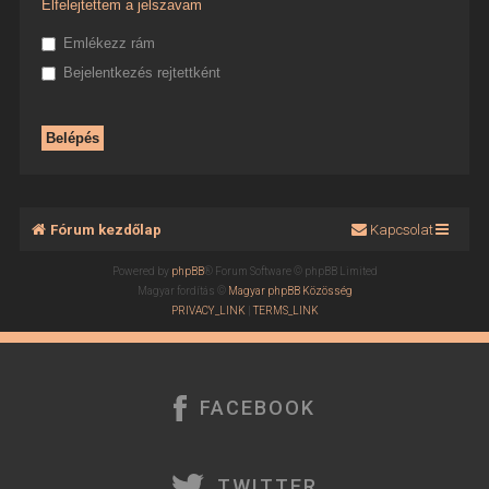
Elfelejtettem a jelszavam
Emlékezz rám
Bejelentkezés rejtettként
Fórum kezdőlap
Kapcsolat
Powered by
phpBB
® Forum Software © phpBB Limited
Magyar fordítás ©
Magyar phpBB Közösség
PRIVACY_LINK
|
TERMS_LINK
FACEBOOK
TWITTER