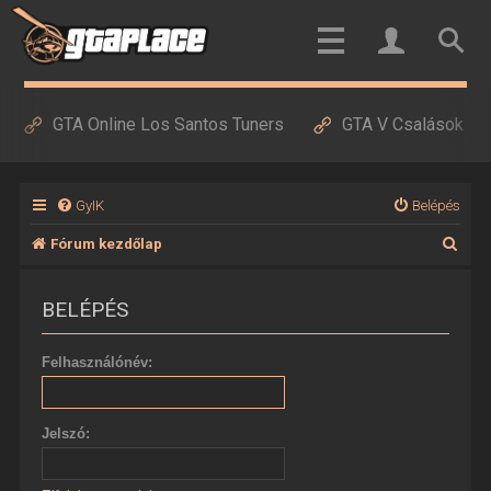
GTA Online Los Santos Tuners
GTA V Csalások
GyIK
Belépés
K
Fórum kezdőlap
e
BELÉPÉS
r
e
Felhasználónév:
s
é
Jelszó:
s