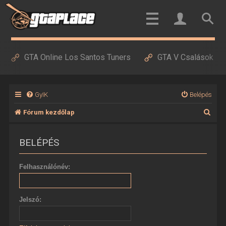
GTA Online Los Santos Tuners
GTA V Csalások
GyIK
Belépés
K
Fórum kezdőlap
e
BELÉPÉS
r
e
Felhasználónév:
s
é
Jelszó:
s