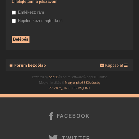
Elfelejtettem a jelszavam
Emlékezz rám
Bejelentkezés rejtettként
Fórum kezdőlap
Kapcsolat
Powered by
phpBB
® Forum Software © phpBB Limited
Magyar fordítás ©
Magyar phpBB Közösség
PRIVACY_LINK
|
TERMS_LINK
FACEBOOK
TWITTER