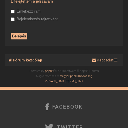
Elfelejtettem a jelszavam
Emlékezz rám
Bejelentkezés rejtettként
Fórum kezdőlap
Kapcsolat
Powered by
phpBB
® Forum Software © phpBB Limited
Magyar fordítás ©
Magyar phpBB Közösség
PRIVACY_LINK
|
TERMS_LINK
FACEBOOK
TWITTER