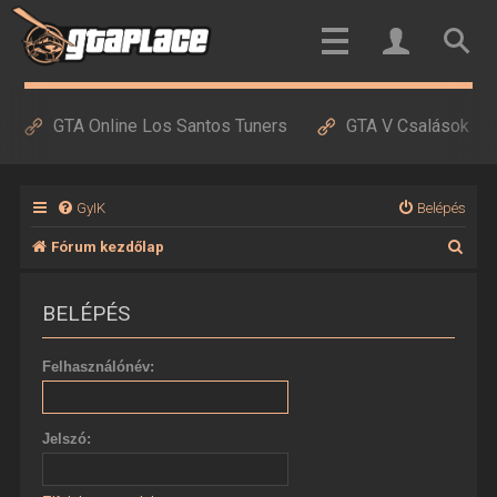
GTA Online Los Santos Tuners
GTA V Csalások
GyIK
Belépés
K
Fórum kezdőlap
e
BELÉPÉS
r
e
Felhasználónév:
s
é
Jelszó:
s