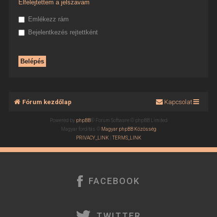
Elfelejtettem a jelszavam
Emlékezz rám
Bejelentkezés rejtettként
Fórum kezdőlap
Kapcsolat
Powered by
phpBB
® Forum Software © phpBB Limited
Magyar fordítás ©
Magyar phpBB Közösség
PRIVACY_LINK
|
TERMS_LINK
FACEBOOK
TWITTER