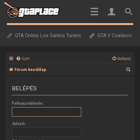
GTA Online Los Santos Tuners
GTA V Csalások
GyIK
Belépés
K
Fórum kezdőlap
e
BELÉPÉS
r
e
Felhasználónév:
s
é
Jelszó:
s