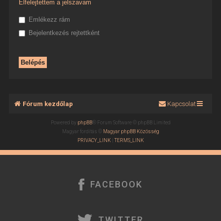
Elfelejtettem a jelszavam
Emlékezz rám
Bejelentkezés rejtettként
Fórum kezdőlap
Kapcsolat
Powered by
phpBB
® Forum Software © phpBB Limited
Magyar fordítás ©
Magyar phpBB Közösség
PRIVACY_LINK
|
TERMS_LINK
FACEBOOK
TWITTER