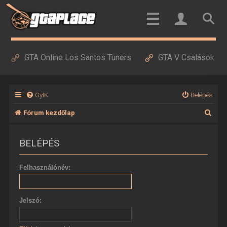
GTA Online Los Santos Tuners
GTA V Csalások
GyIK
Belépés
K
Fórum kezdőlap
e
BELÉPÉS
r
e
Felhasználónév:
s
é
Jelszó:
s