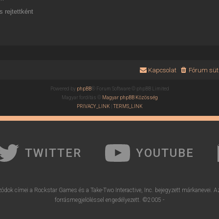
 rejtettként
Kapcsolat
Fórum süti
Powered by
phpBB
® Forum Software © phpBB Limited
Magyar fordítás ©
Magyar phpBB Közösség
PRIVACY_LINK
|
TERMS_LINK
TWITTER
YOUTUBE
ódok címei a Rockstar Games és a Take-Two Interactive, Inc. bejegyzett márkanevei. A
forrásmegjelöléssel engedélyezett. ©2005 -