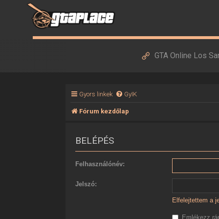
GTA Online Los Sa
Gyors linkek
GyIK
Fórum kezdőlap
BELÉPÉS
Felhasználónév:
Jelszó:
Elfelejtettem a 
Emlékezz r