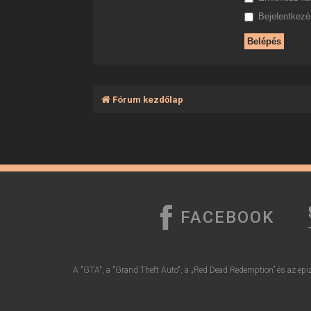
Bejelentkezés
Fórum kezdőlap
FACEBOOK
A "GTA", a "Grand Theft Auto", a „Red Dead Redemption” és az epiz