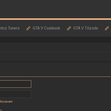
ntos Tuners
GTA V Csalások
GTA V Tőzsde
jelszavam
ám