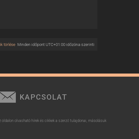
k törlése
Minden időpont
UTC+01:00
időzóna szerinti
KAPCSOLAT
z oldalon olvasható hírek és cikkek a szerző tulajdonai, másolásuk