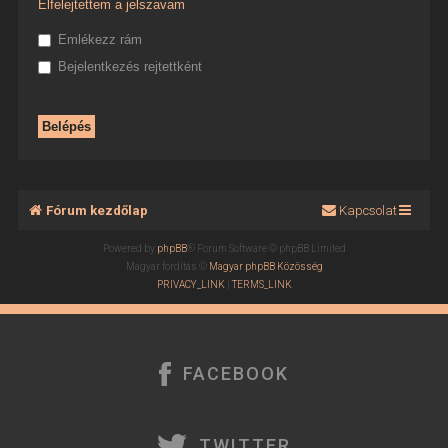
Elfelejtettem a jelszavam
Emlékezz rám
Bejelentkezés rejtettként
Fórum kezdőlap
Kapcsolat
Powered by
phpBB
® Forum Software © phpBB Limited
Magyar fordítás ©
Magyar phpBB Közösség
PRIVACY_LINK
|
TERMS_LINK
FACEBOOK
TWITTER