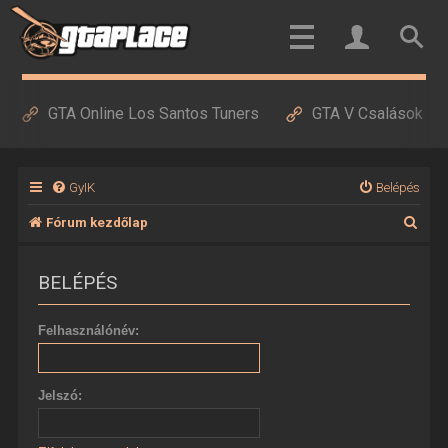
GTA Online Los Santos Tuners
GTA V Csalások
GyIK
Belépés
K
Fórum kezdőlap
e
BELÉPÉS
r
e
Felhasználónév:
s
é
Jelszó:
s