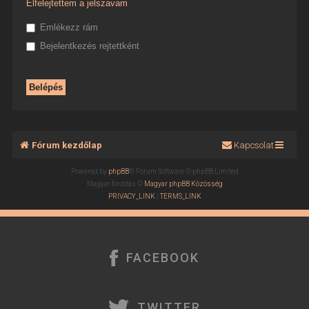
Elfelejtettem a jelszavam
Emlékezz rám
Bejelentkezés rejtettként
Fórum kezdőlap
Kapcsolat
Powered by
phpBB
® Forum Software © phpBB Limited
Magyar fordítás ©
Magyar phpBB Közösség
PRIVACY_LINK
|
TERMS_LINK
FACEBOOK
TWITTER