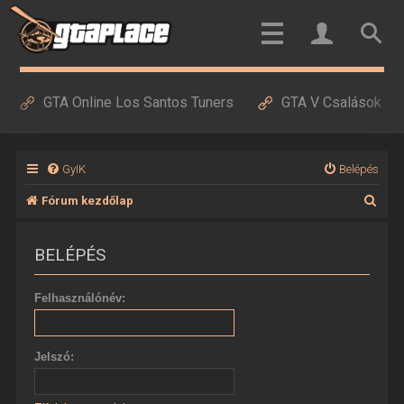
GTA Online Los Santos Tuners
GTA V Csalások
GyIK
Belépés
K
Fórum kezdőlap
e
BELÉPÉS
r
e
Felhasználónév:
s
é
Jelszó:
s