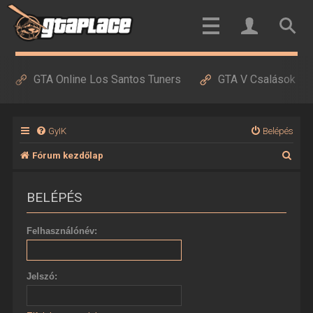
GTA Online Los Santos Tuners
GTA V Csalások
GyIK
Belépés
K
Fórum kezdőlap
e
BELÉPÉS
r
e
Felhasználónév:
s
é
Jelszó:
s