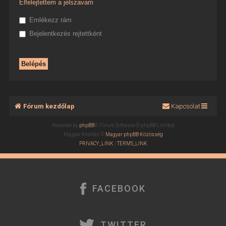
Elfelejtettem a jelszavam
Emlékezz rám
Bejelentkezés rejtettként
Fórum kezdőlap
Kapcsolat
Powered by
phpBB
® Forum Software © phpBB Limited
Magyar fordítás ©
Magyar phpBB Közösség
PRIVACY_LINK
|
TERMS_LINK
FACEBOOK
TWITTER