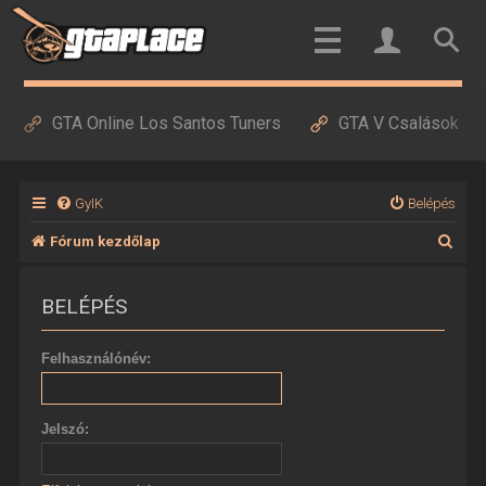
GTA Online Los Santos Tuners
GTA V Csalások
GyIK
Belépés
K
Fórum kezdőlap
e
BELÉPÉS
r
e
Felhasználónév:
s
é
Jelszó:
s