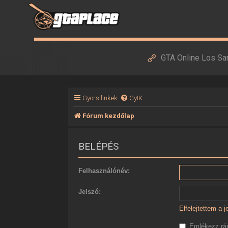
GTA Online Los Sa
Gyors linkek
GyIK
Fórum kezdőlap
BELÉPÉS
Felhasználónév:
Jelszó:
Elfelejtettem a 
Emlékezz r