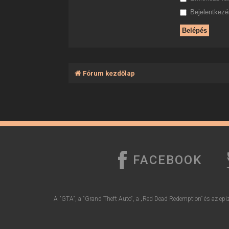
Bejelentkezés
Fórum kezdőlap
FACEBOOK
A "GTA", a "Grand Theft Auto", a „Red Dead Redemption” és az epiz