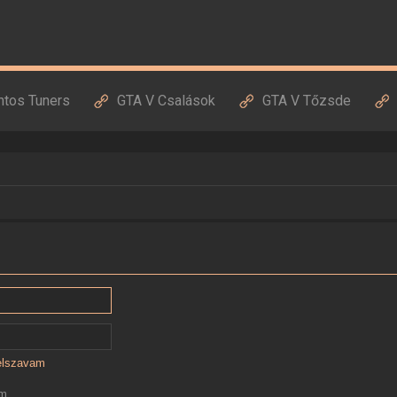
ntos Tuners
GTA V Csalások
GTA V Tőzsde
jelszavam
ám