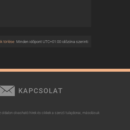
k törlése
Minden időpont
UTC+01:00
időzóna szerinti
KAPCSOLAT
z oldalon olvasható hírek és cikkek a szerző tulajdonai, másolásuk