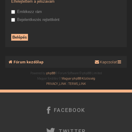
Elfelejtettem a jelszavam
Emlékezz rám
Bejelentkezés rejtettként
Fórum kezdőlap
Kapcsolat
Powered by
phpBB
® Forum Software © phpBB Limited
Magyar fordítás ©
Magyar phpBB Közösség
PRIVACY_LINK
|
TERMS_LINK
FACEBOOK
TWITTER