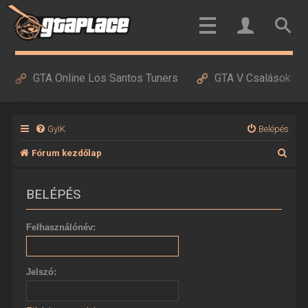
GTA Online Los Santos Tuners
GTA V Csalások
GyIK
Belépés
K
Fórum kezdőlap
e
BELÉPÉS
r
e
Felhasználónév:
s
é
Jelszó:
s