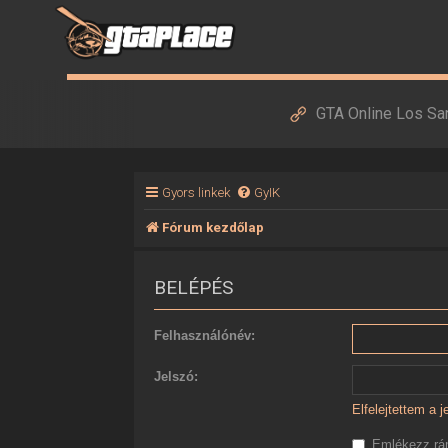
GTA Online Los Sa
Gyors linkek
GyIK
Fórum kezdőlap
BELÉPÉS
Felhasználónév:
Jelszó:
Elfelejtettem a 
Emlékezz r