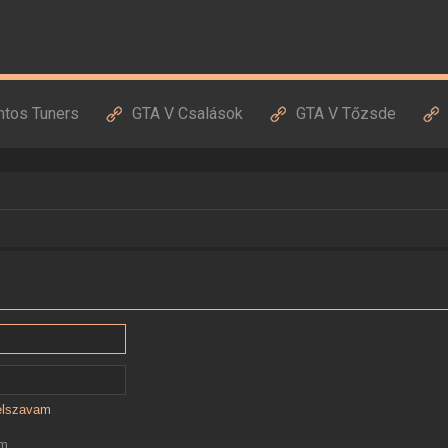
ntos Tuners
GTA V Csalások
GTA V Tőzsde
jelszavam
ám