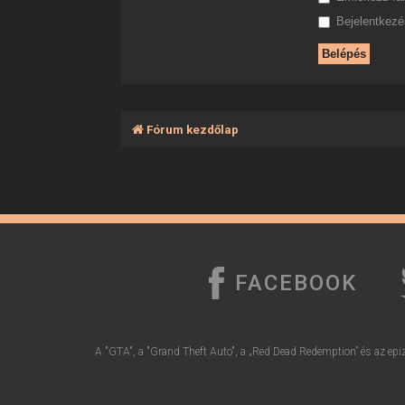
Bejelentkezés
Fórum kezdőlap
FACEBOOK
A "GTA", a "Grand Theft Auto", a „Red Dead Redemption” és az epiz