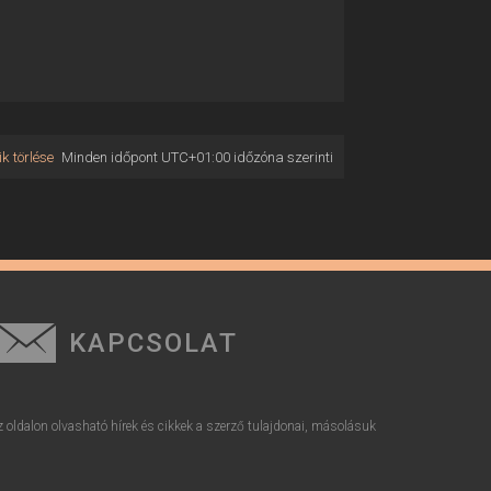
k törlése
Minden időpont
UTC+01:00
időzóna szerinti
KAPCSOLAT
z oldalon olvasható hírek és cikkek a szerző tulajdonai, másolásuk