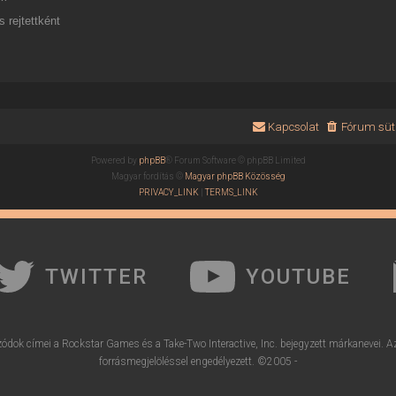
 rejtettként
Kapcsolat
Fórum süti
Powered by
phpBB
® Forum Software © phpBB Limited
Magyar fordítás ©
Magyar phpBB Közösség
PRIVACY_LINK
|
TERMS_LINK
TWITTER
YOUTUBE
ódok címei a Rockstar Games és a Take-Two Interactive, Inc. bejegyzett márkanevei. A
forrásmegjelöléssel engedélyezett. ©2005 -