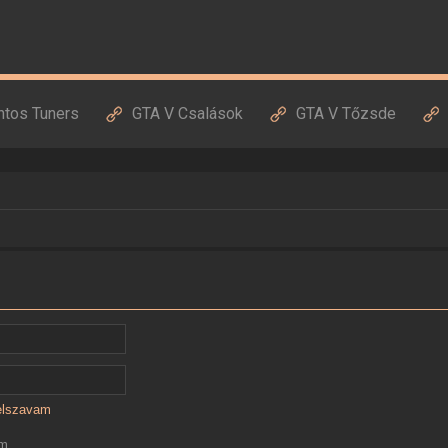
ntos Tuners
GTA V Csalások
GTA V Tőzsde
jelszavam
ám