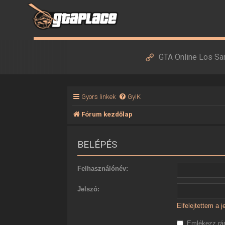
GTA Online Los Sa
Gyors linkek
GyIK
Fórum kezdőlap
BELÉPÉS
Felhasználónév:
Jelszó:
Elfelejtettem a 
Emlékezz r