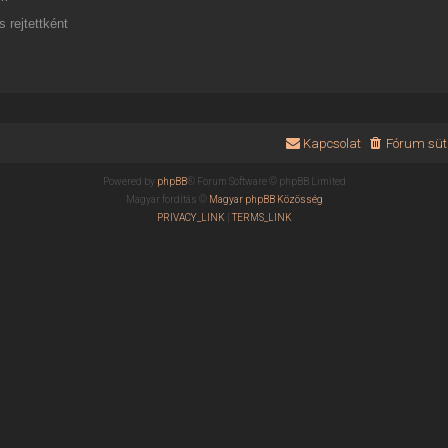
 rejtettként
Kapcsolat
Fórum süti
Powered by
phpBB
® Forum Software © phpBB Limited
Magyar fordítás ©
Magyar phpBB Közösség
PRIVACY_LINK
|
TERMS_LINK