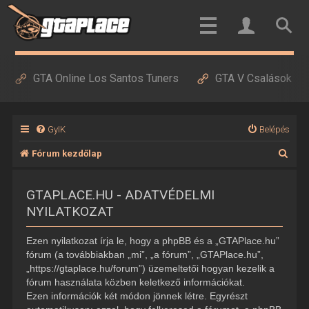
GTA Online Los Santos Tuners
GTA V Csalások
GyIK
Belépés
K
Fórum kezdőlap
e
GTAPLACE.HU - ADATVÉDELMI
r
NYILATKOZAT
e
s
Ezen nyilatkozat írja le, hogy a phpBB és a „GTAPlace.hu”
é
fórum (a továbbiakban „mi”, „a fórum”, „GTAPlace.hu”,
„https://gtaplace.hu/forum”) üzemeltetői hogyan kezelik a
s
fórum használata közben keletkező információkat.
Ezen információk két módon jönnek létre. Egyrészt