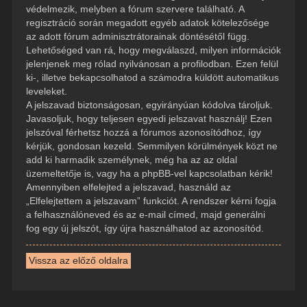
védelmezik, melyben a fórum szervere található. A
regisztráció során megadott egyéb adatok kötelezősége
az adott fórum adminisztrátorainak döntésétől függ.
Lehetőséged van rá, hogy megválaszd, milyen információk
jelenjenek meg rólad nyilvánosan a profilodban. Ezen felül
ki-, illetve bekapcsolhatod a számodra küldött automatikus
leveleket.
A jelszavad biztonságosan, egyirányúan kódolva tároljuk.
Javasoljuk, hogy teljesen egyedi jelszavat használj! Ezen
jelszóval férhetsz hozzá a fórumos azonosítódhoz, így
kérjük, gondosan kezeld. Semmilyen körülmények közt ne
add ki harmadik személynek, még ha az az oldal
üzemeltetője is, vagy ha a phpBB-vel kapcsolatban kérik!
Amennyiben elfelejted a jelszavad, használd az
„Elfelejtettem a jelszavam” funkciót. A rendszer kérni fogja
a felhasználóneved és az e-mail címed, majd generálni
fog egy új jelszót, így újra használhatod az azonosítód.
Vissza az előző oldalra