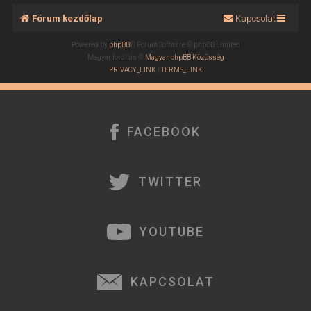
Fórum kezdőlap
Kapcsolat
Powered by
phpBB
® Forum Software © phpBB Limited
Magyar fordítás ©
Magyar phpBB Közösség
PRIVACY_LINK
|
TERMS_LINK
FACEBOOK
TWITTER
YOUTUBE
KAPCSOLAT