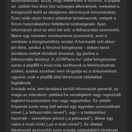
automatikusan: azzal, hogy felkeresed a fórumot, a phpBB
ún. sütiket hoz létre (kis szöveges állományok, melyeket a
böngésződ letölt az ideiglenes állományok könyvtárába).
Ezen sütik olyan fontos adatokat tartalmaznak, melyek a
fórum használatához feltétlenül szükségesek. Ilyen
információt tárol az első két süti: a felhasználói azonosítót,
illetve egy névtelen munkamenet azonosítót, amit a
rendszer a böngésződhöz rendel. A harmadik süti akkor
jön létre, amikor a fórumot böngészed – ebben kerül
tárolásra melyik témákat olvastad, így javítva a
felhasználói élményt. A „GTAPlace.hu” oldal böngészése
során a phpBB-n kívül más szoftverek is létrehozhatnak
sütiket, ezeket azonban nem tárgyalja ez a dokumentum,
ugyanis csak a phpBB által létrehozott oldalakkal
foglalkozik.
A másik mód, ami tárolásra kerülő információt generál, az
maga az interakció: például ha vendégként vagy regisztrált
tagként hozzászólást írsz vagy regisztrálsz. Ez utóbbi
folyamat során meg kell adnod egy egyedien azonosítható
nevet („a felhasználói neved”), egy – a belépéshez
használt – személyes jelszót („a jelszavad”), illetve egy
valós e-mail címet („az e-mail címed”). Az általad
létrehozott azonosítót azon ország adatvédelmi törvényei