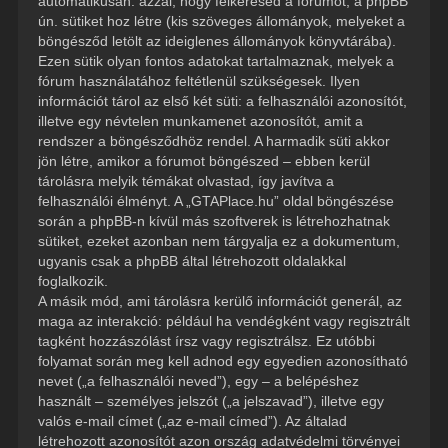
automatikusan: azzal, hogy felkeresed a fórumot, a phpBB
ún. sütiket hoz létre (kis szöveges állományok, melyeket a
böngésződ letölt az ideiglenes állományok könyvtárába).
Ezen sütik olyan fontos adatokat tartalmaznak, melyek a
fórum használatához feltétlenül szükségesek. Ilyen
információt tárol az első két süti: a felhasználói azonosítót,
illetve egy névtelen munkamenet azonosítót, amit a
rendszer a böngésződhöz rendel. A harmadik süti akkor
jön létre, amikor a fórumot böngészed – ebben kerül
tárolásra melyik témákat olvastad, így javítva a
felhasználói élményt. A „GTAPlace.hu” oldal böngészése
során a phpBB-n kívül más szoftverek is létrehozhatnak
sütiket, ezeket azonban nem tárgyalja ez a dokumentum,
ugyanis csak a phpBB által létrehozott oldalakkal
foglalkozik.
A másik mód, ami tárolásra kerülő információt generál, az
maga az interakció: például ha vendégként vagy regisztrált
tagként hozzászólást írsz vagy regisztrálsz. Ez utóbbi
folyamat során meg kell adnod egy egyedien azonosítható
nevet („a felhasználói neved”), egy – a belépéshez
használt – személyes jelszót („a jelszavad”), illetve egy
valós e-mail címet („az e-mail címed”). Az általad
létrehozott azonosítót azon ország adatvédelmi törvényei