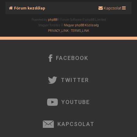
Fórum kezdőlap
Kapcsolat
Powered by
phpBB
® Forum Software © phpBB Limited
Magyar fordítás ©
Magyar phpBB Közösség
PRIVACY_LINK
|
TERMS_LINK
FACEBOOK
TWITTER
YOUTUBE
KAPCSOLAT