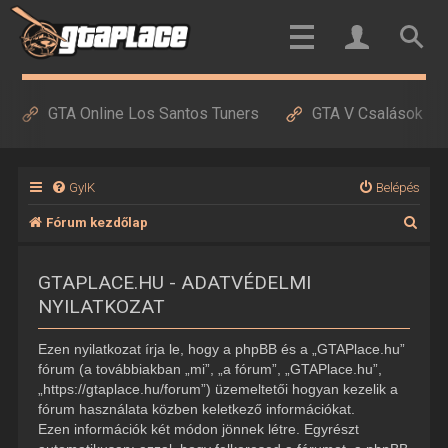
GTA Online Los Santos Tuners
GTA V Csalások
GyIK
Belépés
K
Fórum kezdőlap
e
GTAPLACE.HU - ADATVÉDELMI
r
NYILATKOZAT
e
s
Ezen nyilatkozat írja le, hogy a phpBB és a „GTAPlace.hu”
é
fórum (a továbbiakban „mi”, „a fórum”, „GTAPlace.hu”,
„https://gtaplace.hu/forum”) üzemeltetői hogyan kezelik a
s
fórum használata közben keletkező információkat.
Ezen információk két módon jönnek létre. Egyrészt