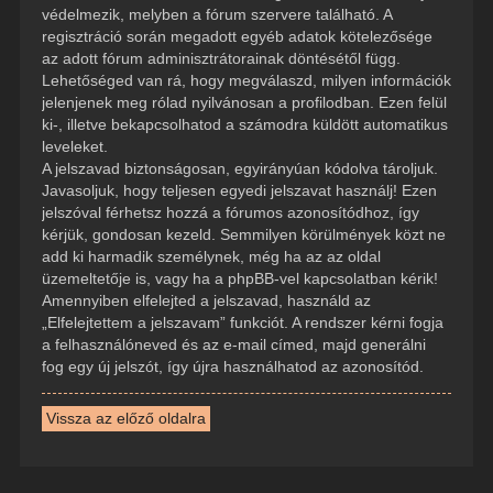
védelmezik, melyben a fórum szervere található. A
regisztráció során megadott egyéb adatok kötelezősége
az adott fórum adminisztrátorainak döntésétől függ.
Lehetőséged van rá, hogy megválaszd, milyen információk
jelenjenek meg rólad nyilvánosan a profilodban. Ezen felül
ki-, illetve bekapcsolhatod a számodra küldött automatikus
leveleket.
A jelszavad biztonságosan, egyirányúan kódolva tároljuk.
Javasoljuk, hogy teljesen egyedi jelszavat használj! Ezen
jelszóval férhetsz hozzá a fórumos azonosítódhoz, így
kérjük, gondosan kezeld. Semmilyen körülmények közt ne
add ki harmadik személynek, még ha az az oldal
üzemeltetője is, vagy ha a phpBB-vel kapcsolatban kérik!
Amennyiben elfelejted a jelszavad, használd az
„Elfelejtettem a jelszavam” funkciót. A rendszer kérni fogja
a felhasználóneved és az e-mail címed, majd generálni
fog egy új jelszót, így újra használhatod az azonosítód.
Vissza az előző oldalra