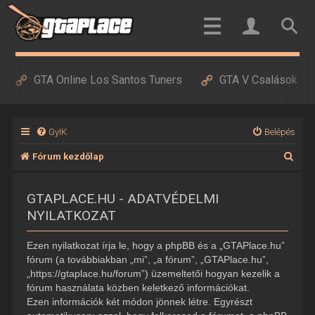
GTA Online Los Santos Tuners
GTA V Csalások
GyIK
Belépés
K
Fórum kezdőlap
e
GTAPLACE.HU - ADATVÉDELMI
r
NYILATKOZAT
e
s
Ezen nyilatkozat írja le, hogy a phpBB és a „GTAPlace.hu”
é
fórum (a továbbiakban „mi”, „a fórum”, „GTAPlace.hu”,
„https://gtaplace.hu/forum”) üzemeltetői hogyan kezelik a
s
fórum használata közben keletkező információkat.
Ezen információk két módon jönnek létre. Egyrészt