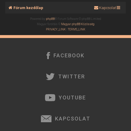
Fórum kezdőlap
Kapcsolat
Powered by
phpBB
® Forum Software © phpBB Limited
Magyar fordítás ©
Magyar phpBB Közösség
PRIVACY_LINK
|
TERMS_LINK
FACEBOOK
TWITTER
YOUTUBE
KAPCSOLAT