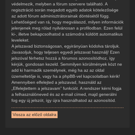
védelmezik, melyben a fórum szervere található. A
regisztráció során megadott egyéb adatok kötelezősége
az adott fórum adminisztrátorainak döntésétől függ.
Lehetőséged van rá, hogy megválaszd, milyen információk
jelenjenek meg rólad nyilvánosan a profilodban. Ezen felül
ki-, illetve bekapcsolhatod a számodra küldött automatikus
leveleket.
A jelszavad biztonságosan, egyirányúan kódolva tároljuk.
Javasoljuk, hogy teljesen egyedi jelszavat használj! Ezen
jelszóval férhetsz hozzá a fórumos azonosítódhoz, így
kérjük, gondosan kezeld. Semmilyen körülmények közt ne
add ki harmadik személynek, még ha az az oldal
üzemeltetője is, vagy ha a phpBB-vel kapcsolatban kérik!
Amennyiben elfelejted a jelszavad, használd az
„Elfelejtettem a jelszavam” funkciót. A rendszer kérni fogja
a felhasználóneved és az e-mail címed, majd generálni
fog egy új jelszót, így újra használhatod az azonosítód.
Vissza az előző oldalra