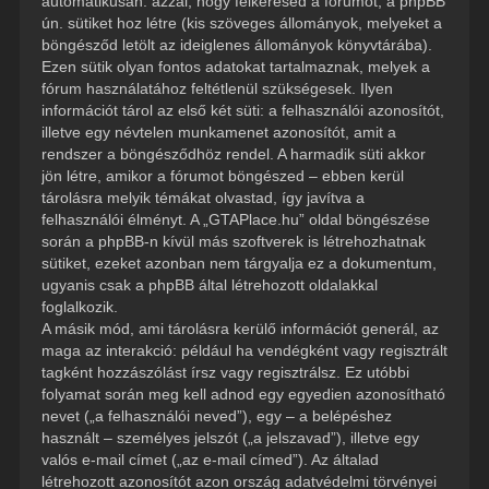
automatikusan: azzal, hogy felkeresed a fórumot, a phpBB
ún. sütiket hoz létre (kis szöveges állományok, melyeket a
böngésződ letölt az ideiglenes állományok könyvtárába).
Ezen sütik olyan fontos adatokat tartalmaznak, melyek a
fórum használatához feltétlenül szükségesek. Ilyen
információt tárol az első két süti: a felhasználói azonosítót,
illetve egy névtelen munkamenet azonosítót, amit a
rendszer a böngésződhöz rendel. A harmadik süti akkor
jön létre, amikor a fórumot böngészed – ebben kerül
tárolásra melyik témákat olvastad, így javítva a
felhasználói élményt. A „GTAPlace.hu” oldal böngészése
során a phpBB-n kívül más szoftverek is létrehozhatnak
sütiket, ezeket azonban nem tárgyalja ez a dokumentum,
ugyanis csak a phpBB által létrehozott oldalakkal
foglalkozik.
A másik mód, ami tárolásra kerülő információt generál, az
maga az interakció: például ha vendégként vagy regisztrált
tagként hozzászólást írsz vagy regisztrálsz. Ez utóbbi
folyamat során meg kell adnod egy egyedien azonosítható
nevet („a felhasználói neved”), egy – a belépéshez
használt – személyes jelszót („a jelszavad”), illetve egy
valós e-mail címet („az e-mail címed”). Az általad
létrehozott azonosítót azon ország adatvédelmi törvényei