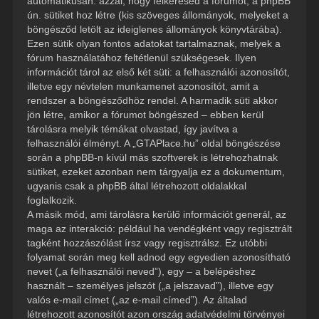
automatikusan: azzal, hogy felkeresed a fórumot, a phpBB
ún. sütiket hoz létre (kis szöveges állományok, melyeket a
böngésződ letölt az ideiglenes állományok könyvtárába).
Ezen sütik olyan fontos adatokat tartalmaznak, melyek a
fórum használatához feltétlenül szükségesek. Ilyen
információt tárol az első két süti: a felhasználói azonosítót,
illetve egy névtelen munkamenet azonosítót, amit a
rendszer a böngésződhöz rendel. A harmadik süti akkor
jön létre, amikor a fórumot böngészed – ebben kerül
tárolásra melyik témákat olvastad, így javítva a
felhasználói élményt. A „GTAPlace.hu” oldal böngészése
során a phpBB-n kívül más szoftverek is létrehozhatnak
sütiket, ezeket azonban nem tárgyalja ez a dokumentum,
ugyanis csak a phpBB által létrehozott oldalakkal
foglalkozik.
A másik mód, ami tárolásra kerülő információt generál, az
maga az interakció: például ha vendégként vagy regisztrált
tagként hozzászólást írsz vagy regisztrálsz. Ez utóbbi
folyamat során meg kell adnod egy egyedien azonosítható
nevet („a felhasználói neved”), egy – a belépéshez
használt – személyes jelszót („a jelszavad”), illetve egy
valós e-mail címet („az e-mail címed”). Az általad
létrehozott azonosítót azon ország adatvédelmi törvényei