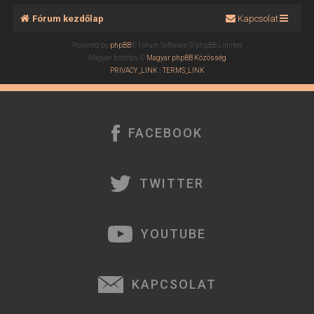
Fórum kezdőlap
Kapcsolat
Powered by
phpBB
® Forum Software © phpBB Limited
Magyar fordítás ©
Magyar phpBB Közösség
PRIVACY_LINK
|
TERMS_LINK
FACEBOOK
TWITTER
YOUTUBE
KAPCSOLAT