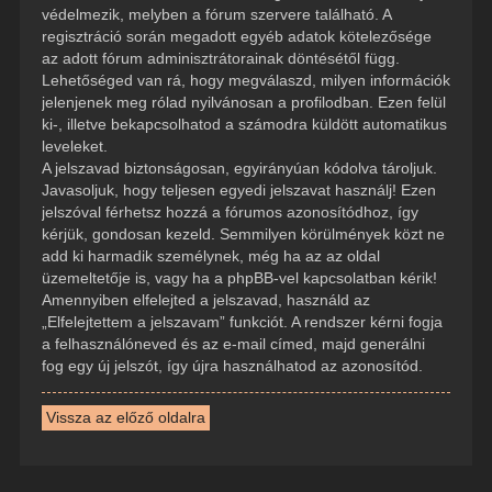
védelmezik, melyben a fórum szervere található. A
regisztráció során megadott egyéb adatok kötelezősége
az adott fórum adminisztrátorainak döntésétől függ.
Lehetőséged van rá, hogy megválaszd, milyen információk
jelenjenek meg rólad nyilvánosan a profilodban. Ezen felül
ki-, illetve bekapcsolhatod a számodra küldött automatikus
leveleket.
A jelszavad biztonságosan, egyirányúan kódolva tároljuk.
Javasoljuk, hogy teljesen egyedi jelszavat használj! Ezen
jelszóval férhetsz hozzá a fórumos azonosítódhoz, így
kérjük, gondosan kezeld. Semmilyen körülmények közt ne
add ki harmadik személynek, még ha az az oldal
üzemeltetője is, vagy ha a phpBB-vel kapcsolatban kérik!
Amennyiben elfelejted a jelszavad, használd az
„Elfelejtettem a jelszavam” funkciót. A rendszer kérni fogja
a felhasználóneved és az e-mail címed, majd generálni
fog egy új jelszót, így újra használhatod az azonosítód.
Vissza az előző oldalra