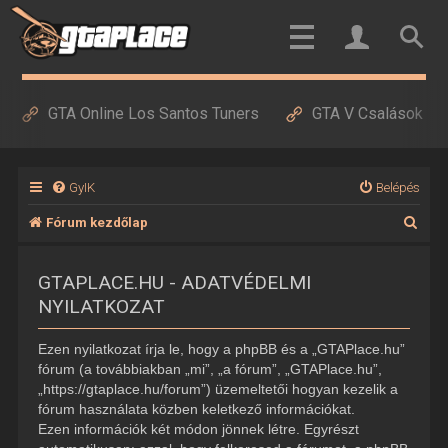
GTA Online Los Santos Tuners
GTA V Csalások
GyIK
Belépés
K
Fórum kezdőlap
e
GTAPLACE.HU - ADATVÉDELMI
r
NYILATKOZAT
e
s
Ezen nyilatkozat írja le, hogy a phpBB és a „GTAPlace.hu”
é
fórum (a továbbiakban „mi”, „a fórum”, „GTAPlace.hu”,
„https://gtaplace.hu/forum”) üzemeltetői hogyan kezelik a
s
fórum használata közben keletkező információkat.
Ezen információk két módon jönnek létre. Egyrészt