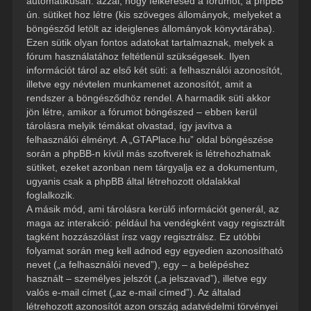
automatikusan: azzal, hogy felkeresed a fórumot, a phpBB
ún. sütiket hoz létre (kis szöveges állományok, melyeket a
böngésződ letölt az ideiglenes állományok könyvtárába).
Ezen sütik olyan fontos adatokat tartalmaznak, melyek a
fórum használatához feltétlenül szükségesek. Ilyen
információt tárol az első két süti: a felhasználói azonosítót,
illetve egy névtelen munkamenet azonosítót, amit a
rendszer a böngésződhöz rendel. A harmadik süti akkor
jön létre, amikor a fórumot böngészed – ebben kerül
tárolásra melyik témákat olvastad, így javítva a
felhasználói élményt. A „GTAPlace.hu” oldal böngészése
során a phpBB-n kívül más szoftverek is létrehozhatnak
sütiket, ezeket azonban nem tárgyalja ez a dokumentum,
ugyanis csak a phpBB által létrehozott oldalakkal
foglalkozik.
A másik mód, ami tárolásra kerülő információt generál, az
maga az interakció: például ha vendégként vagy regisztrált
tagként hozzászólást írsz vagy regisztrálsz. Ez utóbbi
folyamat során meg kell adnod egy egyedien azonosítható
nevet („a felhasználói neved”), egy – a belépéshez
használt – személyes jelszót („a jelszavad”), illetve egy
valós e-mail címet („az e-mail címed”). Az általad
létrehozott azonosítót azon ország adatvédelmi törvényei