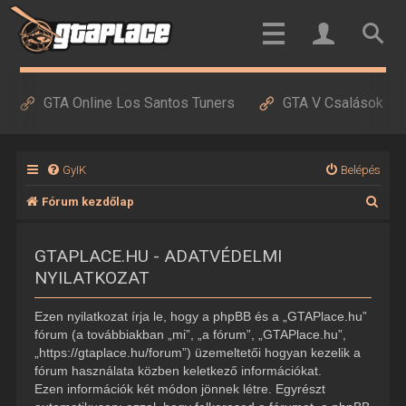
GTA Online Los Santos Tuners
GTA V Csalások
GyIK
Belépés
K
Fórum kezdőlap
e
GTAPLACE.HU - ADATVÉDELMI
r
NYILATKOZAT
e
s
Ezen nyilatkozat írja le, hogy a phpBB és a „GTAPlace.hu”
é
fórum (a továbbiakban „mi”, „a fórum”, „GTAPlace.hu”,
„https://gtaplace.hu/forum”) üzemeltetői hogyan kezelik a
s
fórum használata közben keletkező információkat.
Ezen információk két módon jönnek létre. Egyrészt