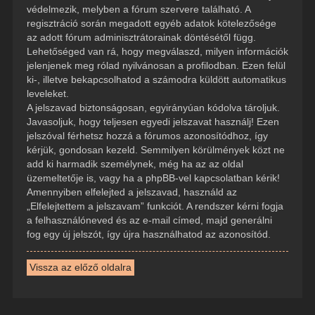
védelmezik, melyben a fórum szervere található. A
regisztráció során megadott egyéb adatok kötelezősége
az adott fórum adminisztrátorainak döntésétől függ.
Lehetőséged van rá, hogy megválaszd, milyen információk
jelenjenek meg rólad nyilvánosan a profilodban. Ezen felül
ki-, illetve bekapcsolhatod a számodra küldött automatikus
leveleket.
A jelszavad biztonságosan, egyirányúan kódolva tároljuk.
Javasoljuk, hogy teljesen egyedi jelszavat használj! Ezen
jelszóval férhetsz hozzá a fórumos azonosítódhoz, így
kérjük, gondosan kezeld. Semmilyen körülmények közt ne
add ki harmadik személynek, még ha az az oldal
üzemeltetője is, vagy ha a phpBB-vel kapcsolatban kérik!
Amennyiben elfelejted a jelszavad, használd az
„Elfelejtettem a jelszavam” funkciót. A rendszer kérni fogja
a felhasználóneved és az e-mail címed, majd generálni
fog egy új jelszót, így újra használhatod az azonosítód.
Vissza az előző oldalra