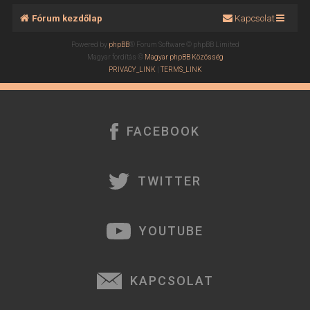
Fórum kezdőlap
Kapcsolat
Powered by
phpBB
® Forum Software © phpBB Limited
Magyar fordítás ©
Magyar phpBB Közösség
PRIVACY_LINK
|
TERMS_LINK
FACEBOOK
TWITTER
YOUTUBE
KAPCSOLAT