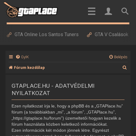
GTA Online Los Santos Tuners
GTA V Csalások
GyIK
Belépés
K
Fórum kezdőlap
e
GTAPLACE.HU - ADATVÉDELMI
r
NYILATKOZAT
e
s
Ezen nyilatkozat írja le, hogy a phpBB és a „GTAPlace.hu”
é
fórum (a továbbiakban „mi”, „a fórum”, „GTAPlace.hu”,
„https://gtaplace.hu/forum”) üzemeltetői hogyan kezelik a
s
fórum használata közben keletkező információkat.
Ezen információk két módon jönnek létre. Egyrészt