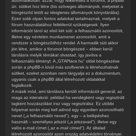
automatikusan: azzal, hogy felkeresed a fórumot, a phpBB
ún. sütiket hoz létre (kis szöveges állományok, melyeket a
böngésződ letölt az ideiglenes állományok könyvtárába).
Ezen sütik olyan fontos adatokat tartalmaznak, melyek a
fórum használatához feltétlenül szükségesek. Ilyen
információt tárol az első két süti: a felhasználói azonosítót,
illetve egy névtelen munkamenet azonosítót, amit a
rendszer a böngésződhöz rendel. A harmadik süti akkor
jön létre, amikor a fórumot böngészed – ebben kerül
tárolásra melyik témákat olvastad, így javítva a
felhasználói élményt. A „GTAPlace.hu” oldal böngészése
során a phpBB-n kívül más szoftverek is létrehozhatnak
sütiket, ezeket azonban nem tárgyalja ez a dokumentum,
ugyanis csak a phpBB által létrehozott oldalakkal
foglalkozik.
A másik mód, ami tárolásra kerülő információt generál, az
maga az interakció: például ha vendégként vagy regisztrált
tagként hozzászólást írsz vagy regisztrálsz. Ez utóbbi
folyamat során meg kell adnod egy egyedien azonosítható
nevet („a felhasználói neved”), egy – a belépéshez
használt – személyes jelszót („a jelszavad”), illetve egy
valós e-mail címet („az e-mail címed”). Az általad
létrehozott azonosítót azon ország adatvédelmi törvényei