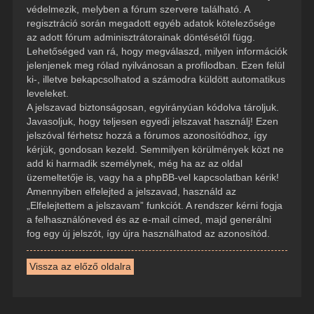
védelmezik, melyben a fórum szervere található. A
regisztráció során megadott egyéb adatok kötelezősége
az adott fórum adminisztrátorainak döntésétől függ.
Lehetőséged van rá, hogy megválaszd, milyen információk
jelenjenek meg rólad nyilvánosan a profilodban. Ezen felül
ki-, illetve bekapcsolhatod a számodra küldött automatikus
leveleket.
A jelszavad biztonságosan, egyirányúan kódolva tároljuk.
Javasoljuk, hogy teljesen egyedi jelszavat használj! Ezen
jelszóval férhetsz hozzá a fórumos azonosítódhoz, így
kérjük, gondosan kezeld. Semmilyen körülmények közt ne
add ki harmadik személynek, még ha az az oldal
üzemeltetője is, vagy ha a phpBB-vel kapcsolatban kérik!
Amennyiben elfelejted a jelszavad, használd az
„Elfelejtettem a jelszavam” funkciót. A rendszer kérni fogja
a felhasználóneved és az e-mail címed, majd generálni
fog egy új jelszót, így újra használhatod az azonosítód.
Vissza az előző oldalra