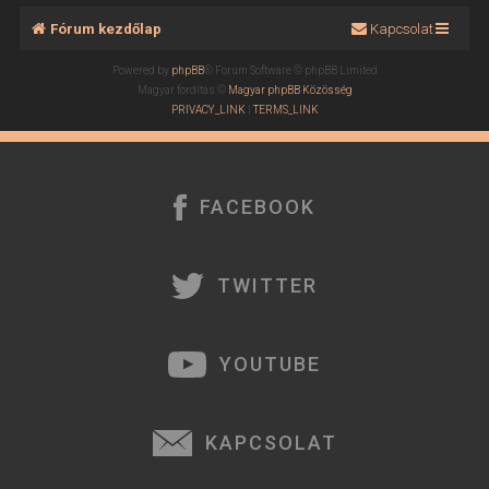
Fórum kezdőlap
Kapcsolat
Powered by
phpBB
® Forum Software © phpBB Limited
Magyar fordítás ©
Magyar phpBB Közösség
PRIVACY_LINK
|
TERMS_LINK
FACEBOOK
TWITTER
YOUTUBE
KAPCSOLAT