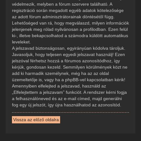
védelmezik, melyben a fórum szervere található. A
regisztráció során megadott egyéb adatok kötelezősége
az adott fórum adminisztrátorainak döntésétől függ.
Lehetőséged van rá, hogy megválaszd, milyen információk
jelenjenek meg rólad nyilvánosan a profilodban. Ezen felül
ki-, illetve bekapcsolhatod a számodra küldött automatikus
leveleket.
A jelszavad biztonságosan, egyirányúan kódolva tároljuk.
Javasoljuk, hogy teljesen egyedi jelszavat használj! Ezen
jelszóval férhetsz hozzá a fórumos azonosítódhoz, így
kérjük, gondosan kezeld. Semmilyen körülmények közt ne
add ki harmadik személynek, még ha az az oldal
üzemeltetője is, vagy ha a phpBB-vel kapcsolatban kérik!
Amennyiben elfelejted a jelszavad, használd az
„Elfelejtettem a jelszavam” funkciót. A rendszer kérni fogja
a felhasználóneved és az e-mail címed, majd generálni
fog egy új jelszót, így újra használhatod az azonosítód.
Vissza az előző oldalra