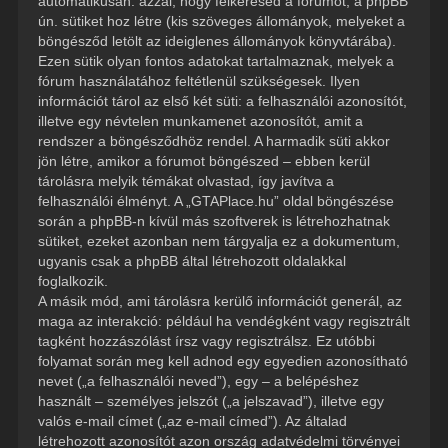
automatikusan: azzal, hogy felkeresed a fórumot, a phpBB
ún. sütiket hoz létre (kis szöveges állományok, melyeket a
böngésződ letölt az ideiglenes állományok könyvtárába).
Ezen sütik olyan fontos adatokat tartalmaznak, melyek a
fórum használatához feltétlenül szükségesek. Ilyen
információt tárol az első két süti: a felhasználói azonosítót,
illetve egy névtelen munkamenet azonosítót, amit a
rendszer a böngésződhöz rendel. A harmadik süti akkor
jön létre, amikor a fórumot böngészed – ebben kerül
tárolásra melyik témákat olvastad, így javítva a
felhasználói élményt. A „GTAPlace.hu” oldal böngészése
során a phpBB-n kívül más szoftverek is létrehozhatnak
sütiket, ezeket azonban nem tárgyalja ez a dokumentum,
ugyanis csak a phpBB által létrehozott oldalakkal
foglalkozik.
A másik mód, ami tárolásra kerülő információt generál, az
maga az interakció: például ha vendégként vagy regisztrált
tagként hozzászólást írsz vagy regisztrálsz. Ez utóbbi
folyamat során meg kell adnod egy egyedien azonosítható
nevet („a felhasználói neved”), egy – a belépéshez
használt – személyes jelszót („a jelszavad”), illetve egy
valós e-mail címet („az e-mail címed”). Az általad
létrehozott azonosítót azon ország adatvédelmi törvényei