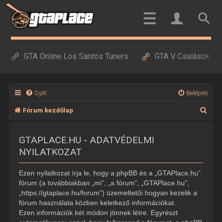
GTA Online Los Santos Tuners
GTA V Csalások
GyIK
Belépés
K
Fórum kezdőlap
e
GTAPLACE.HU - ADATVÉDELMI
r
NYILATKOZAT
e
s
Ezen nyilatkozat írja le, hogy a phpBB és a „GTAPlace.hu”
é
fórum (a továbbiakban „mi”, „a fórum”, „GTAPlace.hu”,
„https://gtaplace.hu/forum”) üzemeltetői hogyan kezelik a
s
fórum használata közben keletkező információkat.
Ezen információk két módon jönnek létre. Egyrészt