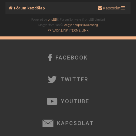
Fórum kezdőlap
Kapcsolat
Powered by
phpBB
® Forum Software © phpBB Limited
Magyar fordítás ©
Magyar phpBB Közösség
PRIVACY_LINK
|
TERMS_LINK
FACEBOOK
TWITTER
YOUTUBE
KAPCSOLAT