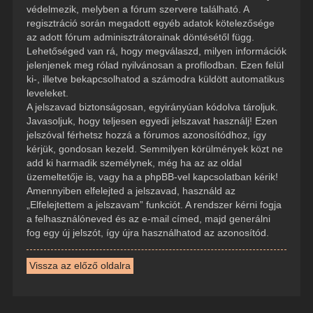
védelmezik, melyben a fórum szervere található. A
regisztráció során megadott egyéb adatok kötelezősége
az adott fórum adminisztrátorainak döntésétől függ.
Lehetőséged van rá, hogy megválaszd, milyen információk
jelenjenek meg rólad nyilvánosan a profilodban. Ezen felül
ki-, illetve bekapcsolhatod a számodra küldött automatikus
leveleket.
A jelszavad biztonságosan, egyirányúan kódolva tároljuk.
Javasoljuk, hogy teljesen egyedi jelszavat használj! Ezen
jelszóval férhetsz hozzá a fórumos azonosítódhoz, így
kérjük, gondosan kezeld. Semmilyen körülmények közt ne
add ki harmadik személynek, még ha az az oldal
üzemeltetője is, vagy ha a phpBB-vel kapcsolatban kérik!
Amennyiben elfelejted a jelszavad, használd az
„Elfelejtettem a jelszavam” funkciót. A rendszer kérni fogja
a felhasználóneved és az e-mail címed, majd generálni
fog egy új jelszót, így újra használhatod az azonosítód.
Vissza az előző oldalra