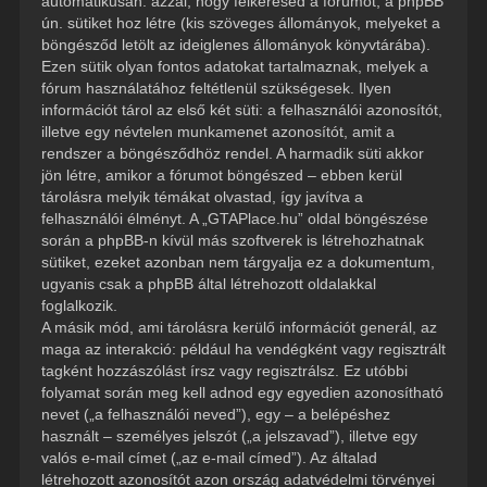
automatikusan: azzal, hogy felkeresed a fórumot, a phpBB
ún. sütiket hoz létre (kis szöveges állományok, melyeket a
böngésződ letölt az ideiglenes állományok könyvtárába).
Ezen sütik olyan fontos adatokat tartalmaznak, melyek a
fórum használatához feltétlenül szükségesek. Ilyen
információt tárol az első két süti: a felhasználói azonosítót,
illetve egy névtelen munkamenet azonosítót, amit a
rendszer a böngésződhöz rendel. A harmadik süti akkor
jön létre, amikor a fórumot böngészed – ebben kerül
tárolásra melyik témákat olvastad, így javítva a
felhasználói élményt. A „GTAPlace.hu” oldal böngészése
során a phpBB-n kívül más szoftverek is létrehozhatnak
sütiket, ezeket azonban nem tárgyalja ez a dokumentum,
ugyanis csak a phpBB által létrehozott oldalakkal
foglalkozik.
A másik mód, ami tárolásra kerülő információt generál, az
maga az interakció: például ha vendégként vagy regisztrált
tagként hozzászólást írsz vagy regisztrálsz. Ez utóbbi
folyamat során meg kell adnod egy egyedien azonosítható
nevet („a felhasználói neved”), egy – a belépéshez
használt – személyes jelszót („a jelszavad”), illetve egy
valós e-mail címet („az e-mail címed”). Az általad
létrehozott azonosítót azon ország adatvédelmi törvényei