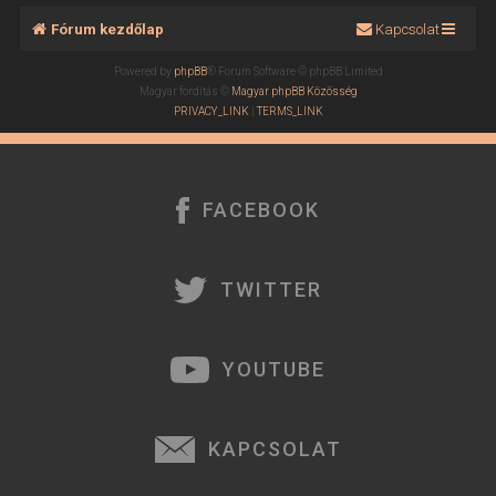
Fórum kezdőlap
Kapcsolat
Powered by
phpBB
® Forum Software © phpBB Limited
Magyar fordítás ©
Magyar phpBB Közösség
PRIVACY_LINK
|
TERMS_LINK
FACEBOOK
TWITTER
YOUTUBE
KAPCSOLAT