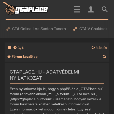
GTA Online Los Santos Tuners
GTA V Csalások
GyIK
Belépés
K
Fórum kezdőlap
e
GTAPLACE.HU - ADATVÉDELMI
r
NYILATKOZAT
e
s
Ezen nyilatkozat írja le, hogy a phpBB és a „GTAPlace.hu”
é
fórum (a továbbiakban „mi”, „a fórum”, „GTAPlace.hu”,
„https://gtaplace.hu/forum”) üzemeltetői hogyan kezelik a
s
fórum használata közben keletkező információkat.
Ezen információk két módon jönnek létre. Egyrészt