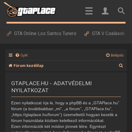
GTA Online Los Santos Tuners
GTA V Csalások
GyIK
Belépés
K
Fórum kezdőlap
e
GTAPLACE.HU - ADATVÉDELMI
r
NYILATKOZAT
e
s
Ezen nyilatkozat írja le, hogy a phpBB és a „GTAPlace.hu”
é
fórum (a továbbiakban „mi”, „a fórum”, „GTAPlace.hu”,
„https://gtaplace.hu/forum”) üzemeltetői hogyan kezelik a
s
fórum használata közben keletkező információkat.
Ezen információk két módon jönnek létre. Egyrészt