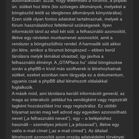
automatikusan: azzal, hogy felkeresed a fórumot, a phpBB
ún. sütiket hoz létre (kis szöveges állományok, melyeket a
böngésződ letölt az ideiglenes állományok könyvtárába).
Ezen sütik olyan fontos adatokat tartalmaznak, melyek a
fórum használatához feltétlenül szükségesek. Ilyen
információt tárol az első két süti: a felhasználói azonosítót,
illetve egy névtelen munkamenet azonosítót, amit a
rendszer a böngésződhöz rendel. A harmadik süti akkor
jön létre, amikor a fórumot böngészed – ebben kerül
tárolásra melyik témákat olvastad, így javítva a
felhasználói élményt. A „GTAPlace.hu” oldal böngészése
során a phpBB-n kívül más szoftverek is létrehozhatnak
sütiket, ezeket azonban nem tárgyalja ez a dokumentum,
ugyanis csak a phpBB által létrehozott oldalakkal
foglalkozik.
A másik mód, ami tárolásra kerülő információt generál, az
maga az interakció: például ha vendégként vagy regisztrált
tagként hozzászólást írsz vagy regisztrálsz. Ez utóbbi
folyamat során meg kell adnod egy egyedien azonosítható
nevet („a felhasználói neved”), egy – a belépéshez
használt – személyes jelszót („a jelszavad”), illetve egy
valós e-mail címet („az e-mail címed”). Az általad
létrehozott azonosítót azon ország adatvédelmi törvényei