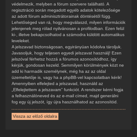
védelmezik, melyben a fórum szervere található. A
regisztráció során megadott egyéb adatok kötelezősége
az adott fórum adminisztrátorainak döntésétől függ.
Lehetőséged van rá, hogy megválaszd, milyen információk
jelenjenek meg rólad nyilvánosan a profilodban. Ezen felül
ki-, illetve bekapcsolhatod a számodra küldött automatikus
leveleket.
A jelszavad biztonságosan, egyirányúan kódolva tároljuk.
Javasoljuk, hogy teljesen egyedi jelszavat használj! Ezen
jelszóval férhetsz hozzá a fórumos azonosítódhoz, így
kérjük, gondosan kezeld. Semmilyen körülmények közt ne
add ki harmadik személynek, még ha az az oldal
üzemeltetője is, vagy ha a phpBB-vel kapcsolatban kérik!
Amennyiben elfelejted a jelszavad, használd az
„Elfelejtettem a jelszavam” funkciót. A rendszer kérni fogja
a felhasználóneved és az e-mail címed, majd generálni
fog egy új jelszót, így újra használhatod az azonosítód.
Vissza az előző oldalra