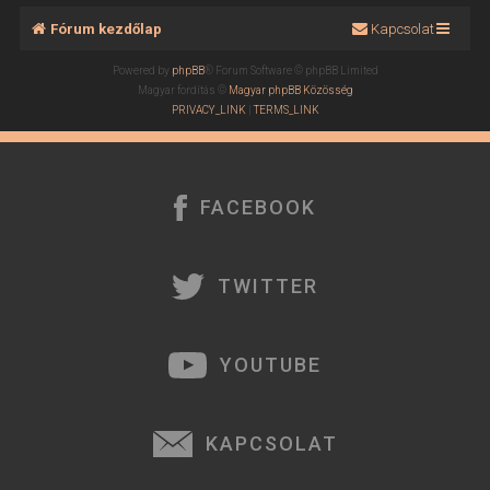
Fórum kezdőlap
Kapcsolat
Powered by
phpBB
® Forum Software © phpBB Limited
Magyar fordítás ©
Magyar phpBB Közösség
PRIVACY_LINK
|
TERMS_LINK
FACEBOOK
TWITTER
YOUTUBE
KAPCSOLAT