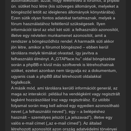
automatikusan: azzal, hogy felkeresed a fórumot, a phpBB
ún. sütiket hoz létre (kis szöveges állományok, melyeket a
böngésződ letölt az ideiglenes állományok könyvtárába).
Ezen sütik olyan fontos adatokat tartalmaznak, melyek a
fórum használatához feltétlenül szükségesek. Ilyen
információt tárol az első két süti: a felhasználói azonosítót,
illetve egy névtelen munkamenet azonosítót, amit a
rendszer a böngésződhöz rendel. A harmadik süti akkor
jön létre, amikor a fórumot böngészed – ebben kerül
tárolásra melyik témákat olvastad, így javítva a
felhasználói élményt. A „GTAPlace.hu” oldal böngészése
során a phpBB-n kívül más szoftverek is létrehozhatnak
sütiket, ezeket azonban nem tárgyalja ez a dokumentum,
ugyanis csak a phpBB által létrehozott oldalakkal
foglalkozik.
A másik mód, ami tárolásra kerülő információt generál, az
maga az interakció: például ha vendégként vagy regisztrált
tagként hozzászólást írsz vagy regisztrálsz. Ez utóbbi
folyamat során meg kell adnod egy egyedien azonosítható
nevet („a felhasználói neved”), egy – a belépéshez
használt – személyes jelszót („a jelszavad”), illetve egy
valós e-mail címet („az e-mail címed”). Az általad
létrehozott azonosítót azon ország adatvédelmi törvényei