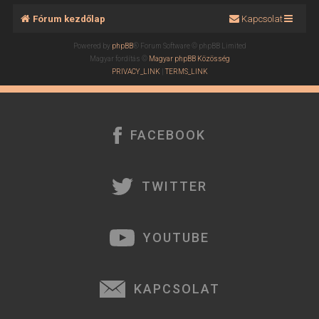
Fórum kezdőlap
Kapcsolat
Powered by
phpBB
® Forum Software © phpBB Limited
Magyar fordítás ©
Magyar phpBB Közösség
PRIVACY_LINK
|
TERMS_LINK
FACEBOOK
TWITTER
YOUTUBE
KAPCSOLAT