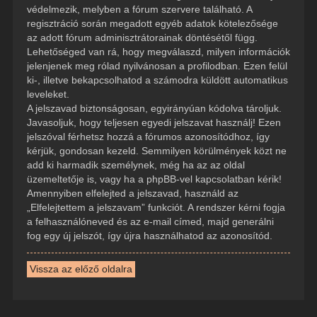
védelmezik, melyben a fórum szervere található. A
regisztráció során megadott egyéb adatok kötelezősége
az adott fórum adminisztrátorainak döntésétől függ.
Lehetőséged van rá, hogy megválaszd, milyen információk
jelenjenek meg rólad nyilvánosan a profilodban. Ezen felül
ki-, illetve bekapcsolhatod a számodra küldött automatikus
leveleket.
A jelszavad biztonságosan, egyirányúan kódolva tároljuk.
Javasoljuk, hogy teljesen egyedi jelszavat használj! Ezen
jelszóval férhetsz hozzá a fórumos azonosítódhoz, így
kérjük, gondosan kezeld. Semmilyen körülmények közt ne
add ki harmadik személynek, még ha az az oldal
üzemeltetője is, vagy ha a phpBB-vel kapcsolatban kérik!
Amennyiben elfelejted a jelszavad, használd az
„Elfelejtettem a jelszavam” funkciót. A rendszer kérni fogja
a felhasználóneved és az e-mail címed, majd generálni
fog egy új jelszót, így újra használhatod az azonosítód.
Vissza az előző oldalra