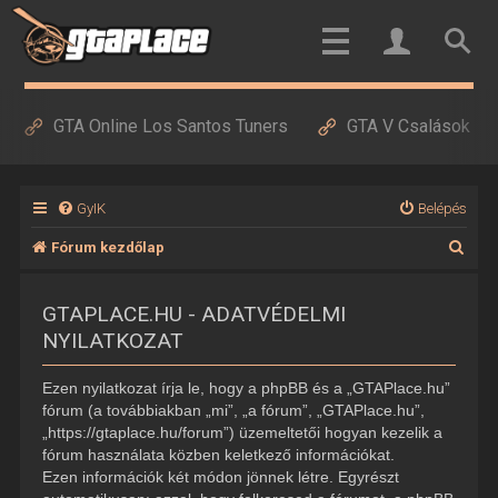
GTA Online Los Santos Tuners
GTA V Csalások
GyIK
Belépés
K
Fórum kezdőlap
e
GTAPLACE.HU - ADATVÉDELMI
r
NYILATKOZAT
e
s
Ezen nyilatkozat írja le, hogy a phpBB és a „GTAPlace.hu”
é
fórum (a továbbiakban „mi”, „a fórum”, „GTAPlace.hu”,
„https://gtaplace.hu/forum”) üzemeltetői hogyan kezelik a
s
fórum használata közben keletkező információkat.
Ezen információk két módon jönnek létre. Egyrészt