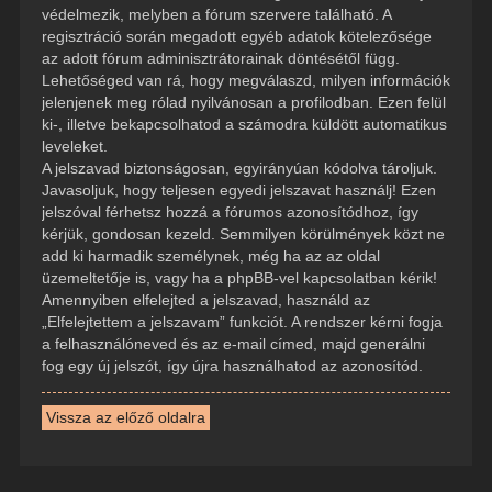
védelmezik, melyben a fórum szervere található. A
regisztráció során megadott egyéb adatok kötelezősége
az adott fórum adminisztrátorainak döntésétől függ.
Lehetőséged van rá, hogy megválaszd, milyen információk
jelenjenek meg rólad nyilvánosan a profilodban. Ezen felül
ki-, illetve bekapcsolhatod a számodra küldött automatikus
leveleket.
A jelszavad biztonságosan, egyirányúan kódolva tároljuk.
Javasoljuk, hogy teljesen egyedi jelszavat használj! Ezen
jelszóval férhetsz hozzá a fórumos azonosítódhoz, így
kérjük, gondosan kezeld. Semmilyen körülmények közt ne
add ki harmadik személynek, még ha az az oldal
üzemeltetője is, vagy ha a phpBB-vel kapcsolatban kérik!
Amennyiben elfelejted a jelszavad, használd az
„Elfelejtettem a jelszavam” funkciót. A rendszer kérni fogja
a felhasználóneved és az e-mail címed, majd generálni
fog egy új jelszót, így újra használhatod az azonosítód.
Vissza az előző oldalra