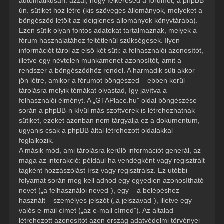
automatikusan: azzal, hogy felkeresed a fórumot, a phpBB
ún. sütiket hoz létre (kis szöveges állományok, melyeket a
böngésződ letölt az ideiglenes állományok könyvtárába).
Ezen sütik olyan fontos adatokat tartalmaznak, melyek a
fórum használatához feltétlenül szükségesek. Ilyen
információt tárol az első két süti: a felhasználói azonosítót,
illetve egy névtelen munkamenet azonosítót, amit a
rendszer a böngésződhöz rendel. A harmadik süti akkor
jön létre, amikor a fórumot böngészed – ebben kerül
tárolásra melyik témákat olvastad, így javítva a
felhasználói élményt. A „GTAPlace.hu” oldal böngészése
során a phpBB-n kívül más szoftverek is létrehozhatnak
sütiket, ezeket azonban nem tárgyalja ez a dokumentum,
ugyanis csak a phpBB által létrehozott oldalakkal
foglalkozik.
A másik mód, ami tárolásra kerülő információt generál, az
maga az interakció: például ha vendégként vagy regisztrált
tagként hozzászólást írsz vagy regisztrálsz. Ez utóbbi
folyamat során meg kell adnod egy egyedien azonosítható
nevet („a felhasználói neved”), egy – a belépéshez
használt – személyes jelszót („a jelszavad”), illetve egy
valós e-mail címet („az e-mail címed”). Az általad
létrehozott azonosítót azon ország adatvédelmi törvényei