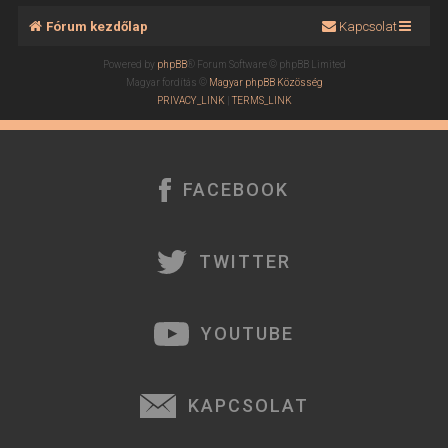
Fórum kezdőlap
Kapcsolat
Powered by
phpBB
® Forum Software © phpBB Limited
Magyar fordítás ©
Magyar phpBB Közösség
PRIVACY_LINK
|
TERMS_LINK
FACEBOOK
TWITTER
YOUTUBE
KAPCSOLAT