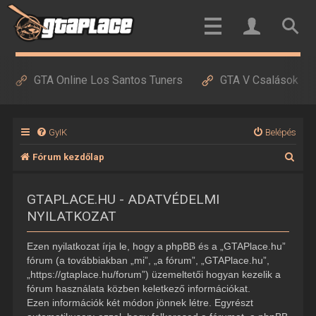
GTA Online Los Santos Tuners
GTA V Csalások
GyIK
Belépés
K
Fórum kezdőlap
e
GTAPLACE.HU - ADATVÉDELMI
r
NYILATKOZAT
e
s
Ezen nyilatkozat írja le, hogy a phpBB és a „GTAPlace.hu”
é
fórum (a továbbiakban „mi”, „a fórum”, „GTAPlace.hu”,
„https://gtaplace.hu/forum”) üzemeltetői hogyan kezelik a
s
fórum használata közben keletkező információkat.
Ezen információk két módon jönnek létre. Egyrészt