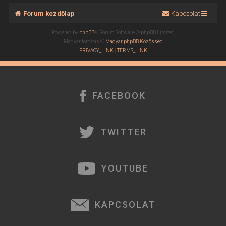
Fórum kezdőlap
Kapcsolat
Powered by
phpBB
® Forum Software © phpBB Limited
Magyar fordítás ©
Magyar phpBB Közösség
PRIVACY_LINK
|
TERMS_LINK
FACEBOOK
TWITTER
YOUTUBE
KAPCSOLAT