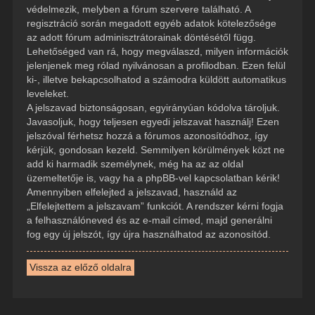
védelmezik, melyben a fórum szervere található. A
regisztráció során megadott egyéb adatok kötelezősége
az adott fórum adminisztrátorainak döntésétől függ.
Lehetőséged van rá, hogy megválaszd, milyen információk
jelenjenek meg rólad nyilvánosan a profilodban. Ezen felül
ki-, illetve bekapcsolhatod a számodra küldött automatikus
leveleket.
A jelszavad biztonságosan, egyirányúan kódolva tároljuk.
Javasoljuk, hogy teljesen egyedi jelszavat használj! Ezen
jelszóval férhetsz hozzá a fórumos azonosítódhoz, így
kérjük, gondosan kezeld. Semmilyen körülmények közt ne
add ki harmadik személynek, még ha az az oldal
üzemeltetője is, vagy ha a phpBB-vel kapcsolatban kérik!
Amennyiben elfelejted a jelszavad, használd az
„Elfelejtettem a jelszavam” funkciót. A rendszer kérni fogja
a felhasználóneved és az e-mail címed, majd generálni
fog egy új jelszót, így újra használhatod az azonosítód.
Vissza az előző oldalra