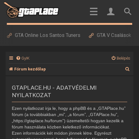
GTA Online Los Santos Tuners
GTA V Csalások
GyIK
Belépés
K
Fórum kezdőlap
e
GTAPLACE.HU - ADATVÉDELMI
r
NYILATKOZAT
e
s
Ezen nyilatkozat írja le, hogy a phpBB és a „GTAPlace.hu”
é
fórum (a továbbiakban „mi”, „a fórum”, „GTAPlace.hu”,
„https://gtaplace.hu/forum”) üzemeltetői hogyan kezelik a
s
fórum használata közben keletkező információkat.
Ezen információk két módon jönnek létre. Egyrészt