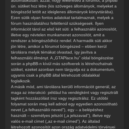
automatikusan: azzal, hogy felkeresed a fórumot, a phpBB
ún. sütiket hoz létre (kis szöveges állományok, melyeket a
böngésződ letölt az ideiglenes állományok könyvtárába).
Ezen sütik olyan fontos adatokat tartalmaznak, melyek a
fórum használatához feltétlenül szükségesek. Ilyen
információt tárol az első két süti: a felhasználói azonosítót,
illetve egy névtelen munkamenet azonosítót, amit a
rendszer a böngésződhöz rendel. A harmadik süti akkor
jön létre, amikor a fórumot böngészed – ebben kerül
tárolásra melyik témákat olvastad, így javítva a
felhasználói élményt. A „GTAPlace.hu” oldal böngészése
során a phpBB-n kívül más szoftverek is létrehozhatnak
sütiket, ezeket azonban nem tárgyalja ez a dokumentum,
ugyanis csak a phpBB által létrehozott oldalakkal
foglalkozik.
A másik mód, ami tárolásra kerülő információt generál, az
maga az interakció: például ha vendégként vagy regisztrált
tagként hozzászólást írsz vagy regisztrálsz. Ez utóbbi
folyamat során meg kell adnod egy egyedien azonosítható
nevet („a felhasználói neved”), egy – a belépéshez
használt – személyes jelszót („a jelszavad”), illetve egy
valós e-mail címet („az e-mail címed”). Az általad
létrehozott azonosítót azon ország adatvédelmi törvényei