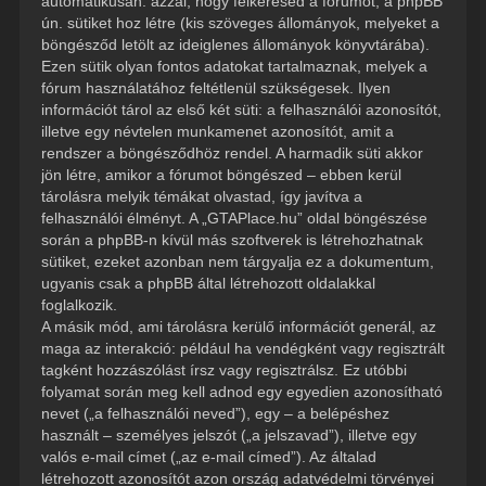
automatikusan: azzal, hogy felkeresed a fórumot, a phpBB
ún. sütiket hoz létre (kis szöveges állományok, melyeket a
böngésződ letölt az ideiglenes állományok könyvtárába).
Ezen sütik olyan fontos adatokat tartalmaznak, melyek a
fórum használatához feltétlenül szükségesek. Ilyen
információt tárol az első két süti: a felhasználói azonosítót,
illetve egy névtelen munkamenet azonosítót, amit a
rendszer a böngésződhöz rendel. A harmadik süti akkor
jön létre, amikor a fórumot böngészed – ebben kerül
tárolásra melyik témákat olvastad, így javítva a
felhasználói élményt. A „GTAPlace.hu” oldal böngészése
során a phpBB-n kívül más szoftverek is létrehozhatnak
sütiket, ezeket azonban nem tárgyalja ez a dokumentum,
ugyanis csak a phpBB által létrehozott oldalakkal
foglalkozik.
A másik mód, ami tárolásra kerülő információt generál, az
maga az interakció: például ha vendégként vagy regisztrált
tagként hozzászólást írsz vagy regisztrálsz. Ez utóbbi
folyamat során meg kell adnod egy egyedien azonosítható
nevet („a felhasználói neved”), egy – a belépéshez
használt – személyes jelszót („a jelszavad”), illetve egy
valós e-mail címet („az e-mail címed”). Az általad
létrehozott azonosítót azon ország adatvédelmi törvényei