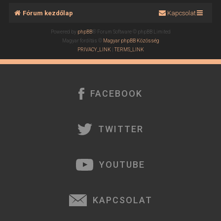
Fórum kezdőlap
Kapcsolat
Powered by
phpBB
® Forum Software © phpBB Limited
Magyar fordítás ©
Magyar phpBB Közösség
PRIVACY_LINK
|
TERMS_LINK
FACEBOOK
TWITTER
YOUTUBE
KAPCSOLAT