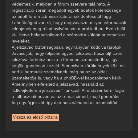
védelmezik, melyben a fórum szervere található. A
regisztráció során megadott egyéb adatok kötelezősége
az adott fórum adminisztrátorainak döntésétől függ.
Lehetőséged van rá, hogy megválaszd, milyen információk
jelenjenek meg rólad nyilvánosan a profilodban. Ezen felül
ki-, illetve bekapcsolhatod a számodra küldött automatikus
leveleket.
A jelszavad biztonságosan, egyirányúan kódolva tároljuk.
Javasoljuk, hogy teljesen egyedi jelszavat használj! Ezen
jelszóval férhetsz hozzá a fórumos azonosítódhoz, így
kérjük, gondosan kezeld. Semmilyen körülmények közt ne
add ki harmadik személynek, még ha az az oldal
üzemeltetője is, vagy ha a phpBB-vel kapcsolatban kérik!
Amennyiben elfelejted a jelszavad, használd az
„Elfelejtettem a jelszavam” funkciót. A rendszer kérni fogja
a felhasználóneved és az e-mail címed, majd generálni
fog egy új jelszót, így újra használhatod az azonosítód.
Vissza az előző oldalra