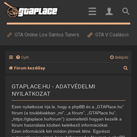
GTA Online Los Santos Tuners
GTA V Csalások
GyIK
Belépés
K
Fórum kezdőlap
e
GTAPLACE.HU - ADATVÉDELMI
r
NYILATKOZAT
e
s
Ezen nyilatkozat írja le, hogy a phpBB és a „GTAPlace.hu”
é
fórum (a továbbiakban „mi”, „a fórum”, „GTAPlace.hu”,
„https://gtaplace.hu/forum”) üzemeltetői hogyan kezelik a
s
fórum használata közben keletkező információkat.
Ezen információk két módon jönnek létre. Egyrészt