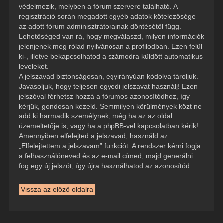
védelmezik, melyben a fórum szervere található. A
regisztráció során megadott egyéb adatok kötelezősége
az adott fórum adminisztrátorainak döntésétől függ.
Lehetőséged van rá, hogy megválaszd, milyen információk
jelenjenek meg rólad nyilvánosan a profilodban. Ezen felül
ki-, illetve bekapcsolhatod a számodra küldött automatikus
leveleket.
A jelszavad biztonságosan, egyirányúan kódolva tároljuk.
Javasoljuk, hogy teljesen egyedi jelszavat használj! Ezen
jelszóval férhetsz hozzá a fórumos azonosítódhoz, így
kérjük, gondosan kezeld. Semmilyen körülmények közt ne
add ki harmadik személynek, még ha az az oldal
üzemeltetője is, vagy ha a phpBB-vel kapcsolatban kérik!
Amennyiben elfelejted a jelszavad, használd az
„Elfelejtettem a jelszavam” funkciót. A rendszer kérni fogja
a felhasználóneved és az e-mail címed, majd generálni
fog egy új jelszót, így újra használhatod az azonosítód.
Vissza az előző oldalra