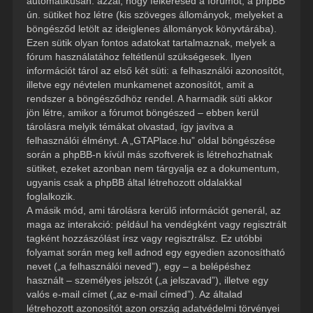
automatikusan: azzal, hogy felkeresed a fórumot, a phpBB
ún. sütiket hoz létre (kis szöveges állományok, melyeket a
böngésződ letölt az ideiglenes állományok könyvtárába).
Ezen sütik olyan fontos adatokat tartalmaznak, melyek a
fórum használatához feltétlenül szükségesek. Ilyen
információt tárol az első két süti: a felhasználói azonosítót,
illetve egy névtelen munkamenet azonosítót, amit a
rendszer a böngésződhöz rendel. A harmadik süti akkor
jön létre, amikor a fórumot böngészed – ebben kerül
tárolásra melyik témákat olvastad, így javítva a
felhasználói élményt. A „GTAPlace.hu” oldal böngészése
során a phpBB-n kívül más szoftverek is létrehozhatnak
sütiket, ezeket azonban nem tárgyalja ez a dokumentum,
ugyanis csak a phpBB által létrehozott oldalakkal
foglalkozik.
A másik mód, ami tárolásra kerülő információt generál, az
maga az interakció: például ha vendégként vagy regisztrált
tagként hozzászólást írsz vagy regisztrálsz. Ez utóbbi
folyamat során meg kell adnod egy egyedien azonosítható
nevet („a felhasználói neved”), egy – a belépéshez
használt – személyes jelszót („a jelszavad”), illetve egy
valós e-mail címet („az e-mail címed”). Az általad
létrehozott azonosítót azon ország adatvédelmi törvényei