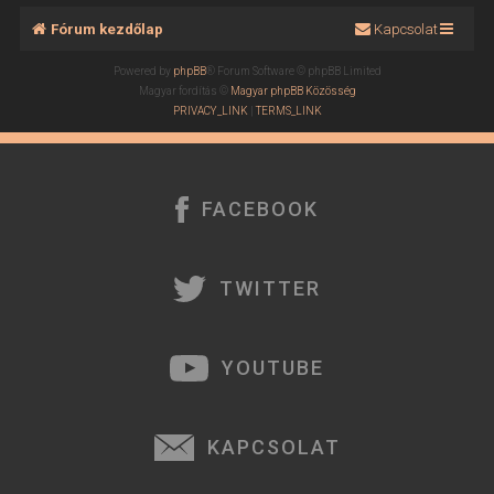
Fórum kezdőlap
Kapcsolat
Powered by
phpBB
® Forum Software © phpBB Limited
Magyar fordítás ©
Magyar phpBB Közösség
PRIVACY_LINK
|
TERMS_LINK
FACEBOOK
TWITTER
YOUTUBE
KAPCSOLAT