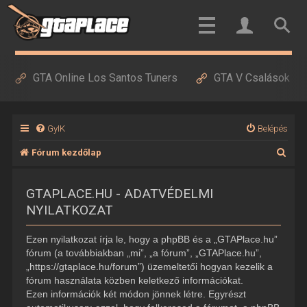
GTA Online Los Santos Tuners
GTA V Csalások
GyIK
Belépés
K
Fórum kezdőlap
e
GTAPLACE.HU - ADATVÉDELMI
r
NYILATKOZAT
e
s
Ezen nyilatkozat írja le, hogy a phpBB és a „GTAPlace.hu”
é
fórum (a továbbiakban „mi”, „a fórum”, „GTAPlace.hu”,
„https://gtaplace.hu/forum”) üzemeltetői hogyan kezelik a
s
fórum használata közben keletkező információkat.
Ezen információk két módon jönnek létre. Egyrészt