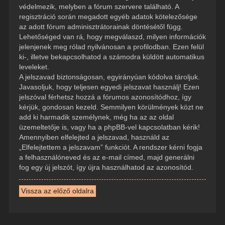
védelmezik, melyben a fórum szervere található. A
regisztráció során megadott egyéb adatok kötelezősége
az adott fórum adminisztrátorainak döntésétől függ.
Lehetőséged van rá, hogy megválaszd, milyen információk
jelenjenek meg rólad nyilvánosan a profilodban. Ezen felül
ki-, illetve bekapcsolhatod a számodra küldött automatikus
leveleket.
A jelszavad biztonságosan, egyirányúan kódolva tároljuk.
Javasoljuk, hogy teljesen egyedi jelszavat használj! Ezen
jelszóval férhetsz hozzá a fórumos azonosítódhoz, így
kérjük, gondosan kezeld. Semmilyen körülmények közt ne
add ki harmadik személynek, még ha az az oldal
üzemeltetője is, vagy ha a phpBB-vel kapcsolatban kérik!
Amennyiben elfelejted a jelszavad, használd az
„Elfelejtettem a jelszavam” funkciót. A rendszer kérni fogja
a felhasználóneved és az e-mail címed, majd generálni
fog egy új jelszót, így újra használhatod az azonosítód.
Vissza az előző oldalra