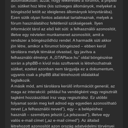
automatikusan: azzal, hogy felkeresed a fórumot, a phpBB
ún. sütiket hoz létre (kis szöveges állományok, melyeket a
böngésződ letölt az ideiglenes állományok könyvtárába).
Ezen sütik olyan fontos adatokat tartalmaznak, melyek a
fórum használatához feltétlenül szükségesek. Ilyen
információt tárol az első két süti: a felhasználói azonosítót,
illetve egy névtelen munkamenet azonosítót, amit a
rendszer a böngésződhöz rendel. A harmadik süti akkor
jön létre, amikor a fórumot böngészed – ebben kerül
tárolásra melyik témákat olvastad, így javítva a
felhasználói élményt. A „GTAPlace.hu” oldal böngészése
során a phpBB-n kívül más szoftverek is létrehozhatnak
sütiket, ezeket azonban nem tárgyalja ez a dokumentum,
ugyanis csak a phpBB által létrehozott oldalakkal
foglalkozik.
A másik mód, ami tárolásra kerülő információt generál, az
maga az interakció: például ha vendégként vagy regisztrált
tagként hozzászólást írsz vagy regisztrálsz. Ez utóbbi
folyamat során meg kell adnod egy egyedien azonosítható
nevet („a felhasználói neved”), egy – a belépéshez
használt – személyes jelszót („a jelszavad”), illetve egy
valós e-mail címet („az e-mail címed”). Az általad
létrehozott azonosítót azon ország adatvédelmi törvényei