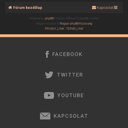
Fórum kezdőlap
Kapcsolat
Powered by
phpBB
® Forum Software © phpBB Limited
Magyar fordítás ©
Magyar phpBB Közösség
PRIVACY_LINK
|
TERMS_LINK
FACEBOOK
TWITTER
YOUTUBE
KAPCSOLAT