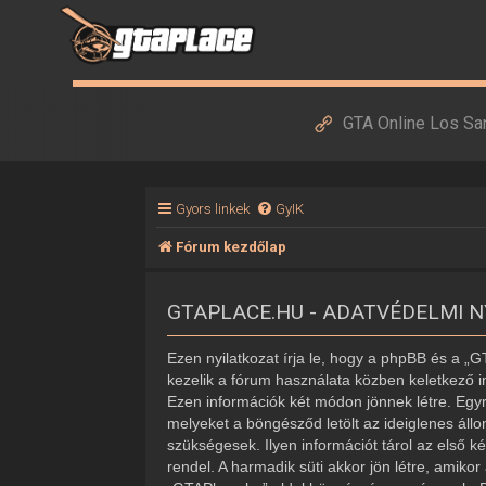
GTA Online Los Sa
Gyors linkek
GyIK
Fórum kezdőlap
GTAPLACE.HU - ADATVÉDELMI 
Ezen nyilatkozat írja le, hogy a phpBB és a „
kezelik a fórum használata közben keletkező i
Ezen információk két módon jönnek létre. Egyr
melyeket a böngésződ letölt az ideiglenes áll
szükségesek. Ilyen információt tárol az első k
rendel. A harmadik süti akkor jön létre, amiko