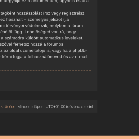
em tárgyalja ez a dokumentum, ugyanis csak a
tagként hozzászólást írsz vagy regisztrálsz.
ez használt – személyes jelszót („a
delmi törvényei védelmezik, melyben a fórum
tésétől függ. Lehetőséged van rá, hogy
d a számodra küldött automatikus leveleket.
elszóval férhetsz hozzá a fórumos
 az oldal üzemeltetője is, vagy ha a phpBB-
r kérni fogja a felhasználóneved és az e-mail
k törlése
Minden időpont
UTC+01:00
időzóna szerinti