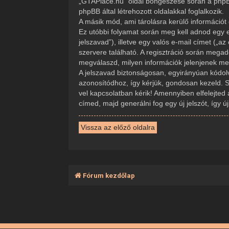
„GTAPlace.hu” oldal böngészése során a phpBB
phpBB által létrehozott oldalakkal foglalkozik.
A másik mód, ami tárolásra kerülő információt 
Ez utóbbi folyamat során meg kell adnod egy e
jelszavad”), illetve egy valós e-mail címet („
szervere található. A regisztráció során mega
megválaszd, milyen információk jelenjenek meg 
A jelszavad biztonságosan, egyirányúan kódolva
azonosítódhoz, így kérjük, gondosan kezeld. 
vel kapcsolatban kérik! Amennyiben elfelejted 
címed, majd generálni fog egy új jelszót, így 
Vissza az előző oldalra
Fórum kezdőlap