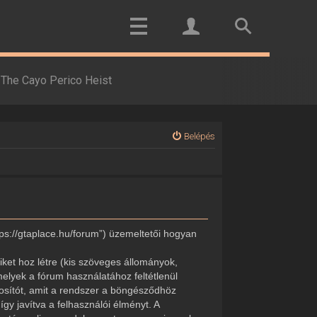
The Cayo Perico Heist
Belépés
tps://gtaplace.hu/forum”) üzemeltetői hogyan
ket hoz létre (kis szöveges állományok,
elyek a fórum használatához feltétlenül
onosítót, amit a rendszer a böngésződhöz
gy javítva a felhasználói élményt. A