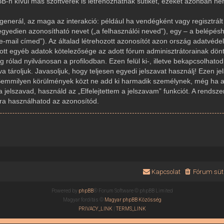
-n kívül más szoftverek is létrehozhatnak sütiket, ezeket azonban n
generál, az maga az interakció: például ha vendégként vagy regisztrált 
gyedien azonosítható nevet („a felhasználói neved”), egy – a belépésh
az e-mail címed”). Az általad létrehozott azonosítót azon ország adatvé
dott egyéb adatok kötelezősége az adott fórum adminisztrátorainak dön
rólad nyilvánosan a profilodban. Ezen felül ki-, illetve bekapcsolhato
 tároljuk. Javasoljuk, hogy teljesen egyedi jelszavat használj! Ezen j
Semmilyen körülmények közt ne add ki harmadik személynek, még ha az
a jelszavad, használd az „Elfelejtettem a jelszavam” funkciót. A rendsze
újra használhatod az azonosítód.
Kapcsolat
Fórum süti
Powered by
phpBB
® Forum Software © phpBB Limited
Magyar fordítás ©
Magyar phpBB Közösség
PRIVACY_LINK
|
TERMS_LINK