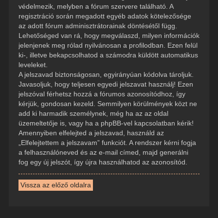
védelmezik, melyben a fórum szervere található. A
regisztráció során megadott egyéb adatok kötelezősége
az adott fórum adminisztrátorainak döntésétől függ.
Lehetőséged van rá, hogy megválaszd, milyen információk
jelenjenek meg rólad nyilvánosan a profilodban. Ezen felül
ki-, illetve bekapcsolhatod a számodra küldött automatikus
leveleket.
A jelszavad biztonságosan, egyirányúan kódolva tároljuk.
Javasoljuk, hogy teljesen egyedi jelszavat használj! Ezen
jelszóval férhetsz hozzá a fórumos azonosítódhoz, így
kérjük, gondosan kezeld. Semmilyen körülmények közt ne
add ki harmadik személynek, még ha az az oldal
üzemeltetője is, vagy ha a phpBB-vel kapcsolatban kérik!
Amennyiben elfelejted a jelszavad, használd az
„Elfelejtettem a jelszavam” funkciót. A rendszer kérni fogja
a felhasználóneved és az e-mail címed, majd generálni
fog egy új jelszót, így újra használhatod az azonosítód.
Vissza az előző oldalra