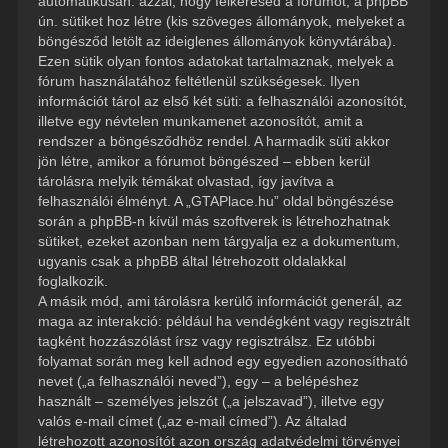
automatikusan: azzal, hogy felkeresed a fórumot, a phpBB
ún. sütiket hoz létre (kis szöveges állományok, melyeket a
böngésződ letölt az ideiglenes állományok könyvtárába).
Ezen sütik olyan fontos adatokat tartalmaznak, melyek a
fórum használatához feltétlenül szükségesek. Ilyen
információt tárol az első két süti: a felhasználói azonosítót,
illetve egy névtelen munkamenet azonosítót, amit a
rendszer a böngésződhöz rendel. A harmadik süti akkor
jön létre, amikor a fórumot böngészed – ebben kerül
tárolásra melyik témákat olvastad, így javítva a
felhasználói élményt. A „GTAPlace.hu” oldal böngészése
során a phpBB-n kívül más szoftverek is létrehozhatnak
sütiket, ezeket azonban nem tárgyalja ez a dokumentum,
ugyanis csak a phpBB által létrehozott oldalakkal
foglalkozik.
A másik mód, ami tárolásra kerülő információt generál, az
maga az interakció: például ha vendégként vagy regisztrált
tagként hozzászólást írsz vagy regisztrálsz. Ez utóbbi
folyamat során meg kell adnod egy egyedien azonosítható
nevet („a felhasználói neved”), egy – a belépéshez
használt – személyes jelszót („a jelszavad”), illetve egy
valós e-mail címet („az e-mail címed”). Az általad
létrehozott azonosítót azon ország adatvédelmi törvényei