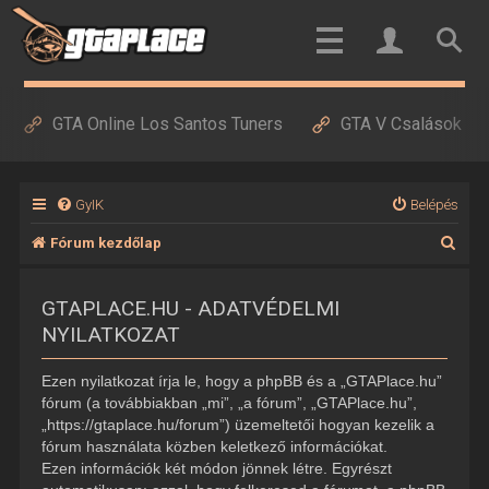
GTA Online Los Santos Tuners
GTA V Csalások
GyIK
Belépés
K
Fórum kezdőlap
e
GTAPLACE.HU - ADATVÉDELMI
r
NYILATKOZAT
e
s
Ezen nyilatkozat írja le, hogy a phpBB és a „GTAPlace.hu”
é
fórum (a továbbiakban „mi”, „a fórum”, „GTAPlace.hu”,
„https://gtaplace.hu/forum”) üzemeltetői hogyan kezelik a
s
fórum használata közben keletkező információkat.
Ezen információk két módon jönnek létre. Egyrészt