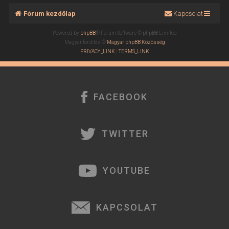
Fórum kezdőlap
Kapcsolat
Powered by
phpBB
® Forum Software © phpBB Limited
Magyar fordítás ©
Magyar phpBB Közösség
PRIVACY_LINK
|
TERMS_LINK
FACEBOOK
TWITTER
YOUTUBE
KAPCSOLAT