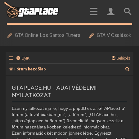
GTA Online Los Santos Tuners
GTA V Csalások
GyIK
Belépés
K
Fórum kezdőlap
e
GTAPLACE.HU - ADATVÉDELMI
r
NYILATKOZAT
e
s
Ezen nyilatkozat írja le, hogy a phpBB és a „GTAPlace.hu”
é
fórum (a továbbiakban „mi”, „a fórum”, „GTAPlace.hu”,
„https://gtaplace.hu/forum”) üzemeltetői hogyan kezelik a
s
fórum használata közben keletkező információkat.
Ezen információk két módon jönnek létre. Egyrészt