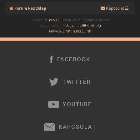
Fórum kezdőlap
Kapcsolat
Powered by
phpBB
® Forum Software © phpBB Limited
Magyar fordítás ©
Magyar phpBB Közösség
PRIVACY_LINK
|
TERMS_LINK
FACEBOOK
TWITTER
YOUTUBE
KAPCSOLAT