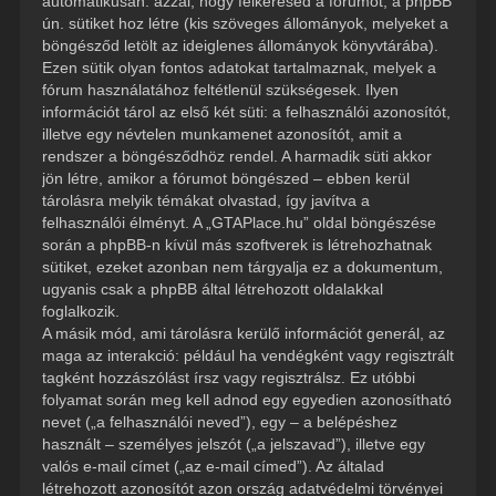
automatikusan: azzal, hogy felkeresed a fórumot, a phpBB
ún. sütiket hoz létre (kis szöveges állományok, melyeket a
böngésződ letölt az ideiglenes állományok könyvtárába).
Ezen sütik olyan fontos adatokat tartalmaznak, melyek a
fórum használatához feltétlenül szükségesek. Ilyen
információt tárol az első két süti: a felhasználói azonosítót,
illetve egy névtelen munkamenet azonosítót, amit a
rendszer a böngésződhöz rendel. A harmadik süti akkor
jön létre, amikor a fórumot böngészed – ebben kerül
tárolásra melyik témákat olvastad, így javítva a
felhasználói élményt. A „GTAPlace.hu” oldal böngészése
során a phpBB-n kívül más szoftverek is létrehozhatnak
sütiket, ezeket azonban nem tárgyalja ez a dokumentum,
ugyanis csak a phpBB által létrehozott oldalakkal
foglalkozik.
A másik mód, ami tárolásra kerülő információt generál, az
maga az interakció: például ha vendégként vagy regisztrált
tagként hozzászólást írsz vagy regisztrálsz. Ez utóbbi
folyamat során meg kell adnod egy egyedien azonosítható
nevet („a felhasználói neved”), egy – a belépéshez
használt – személyes jelszót („a jelszavad”), illetve egy
valós e-mail címet („az e-mail címed”). Az általad
létrehozott azonosítót azon ország adatvédelmi törvényei