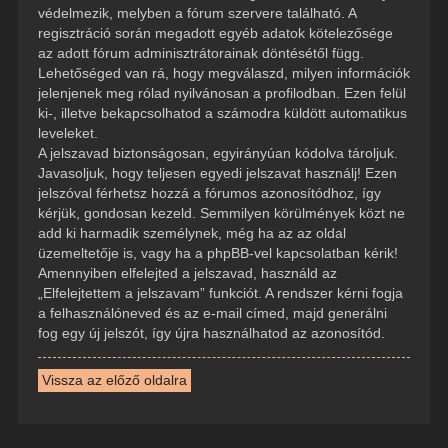
védelmezik, melyben a fórum szervere található. A
regisztráció során megadott egyéb adatok kötelezősége
az adott fórum adminisztrátorainak döntésétől függ.
Lehetőséged van rá, hogy megválaszd, milyen információk
jelenjenek meg rólad nyilvánosan a profilodban. Ezen felül
ki-, illetve bekapcsolhatod a számodra küldött automatikus
leveleket.
A jelszavad biztonságosan, egyirányúan kódolva tároljuk.
Javasoljuk, hogy teljesen egyedi jelszavat használj! Ezen
jelszóval férhetsz hozzá a fórumos azonosítódhoz, így
kérjük, gondosan kezeld. Semmilyen körülmények közt ne
add ki harmadik személynek, még ha az az oldal
üzemeltetője is, vagy ha a phpBB-vel kapcsolatban kérik!
Amennyiben elfelejted a jelszavad, használd az
„Elfelejtettem a jelszavam” funkciót. A rendszer kérni fogja
a felhasználóneved és az e-mail címed, majd generálni
fog egy új jelszót, így újra használhatod az azonosítód.
Vissza az előző oldalra