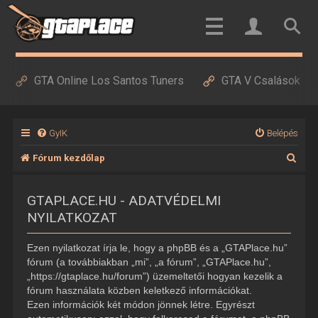
GTA Online Los Santos Tuners
GTA V Csalások
GyIK
Belépés
K
Fórum kezdőlap
e
GTAPLACE.HU - ADATVÉDELMI
r
NYILATKOZAT
e
s
Ezen nyilatkozat írja le, hogy a phpBB és a „GTAPlace.hu”
é
fórum (a továbbiakban „mi”, „a fórum”, „GTAPlace.hu”,
„https://gtaplace.hu/forum”) üzemeltetői hogyan kezelik a
s
fórum használata közben keletkező információkat.
Ezen információk két módon jönnek létre. Egyrészt