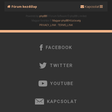
Fórum kezdőlap
Kapcsolat
Powered by
phpBB
® Forum Software © phpBB Limited
Magyar fordítás ©
Magyar phpBB Közösség
PRIVACY_LINK
|
TERMS_LINK
FACEBOOK
TWITTER
YOUTUBE
KAPCSOLAT