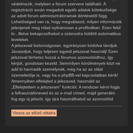
védelmezik, melyben a fórum szervere található. A
regisztráció során megadott egyéb adatok kötelezősége
az adott fórum adminisztrátorainak döntésétől függ.
Lehetőséged van rá, hogy megválaszd, milyen információk
jelenjenek meg rólad nyilvánosan a profilodban. Ezen felül
ki-, illetve bekapcsolhatod a számodra küldött automatikus
leveleket.
A jelszavad biztonságosan, egyirányúan kódolva tároljuk.
Javasoljuk, hogy teljesen egyedi jelszavat használj! Ezen
jelszóval férhetsz hozzá a fórumos azonosítódhoz, így
kérjük, gondosan kezeld. Semmilyen körülmények közt ne
add ki harmadik személynek, még ha az az oldal
üzemeltetője is, vagy ha a phpBB-vel kapcsolatban kérik!
Amennyiben elfelejted a jelszavad, használd az
„Elfelejtettem a jelszavam” funkciót. A rendszer kérni fogja
a felhasználóneved és az e-mail címed, majd generálni
fog egy új jelszót, így újra használhatod az azonosítód.
Vissza az előző oldalra