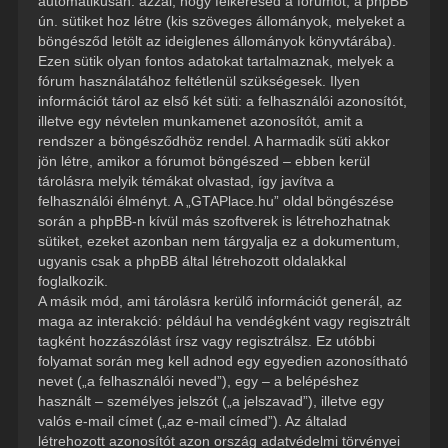
automatikusan: azzal, hogy felkeresed a fórumot, a phpBB
ún. sütiket hoz létre (kis szöveges állományok, melyeket a
böngésződ letölt az ideiglenes állományok könyvtárába).
Ezen sütik olyan fontos adatokat tartalmaznak, melyek a
fórum használatához feltétlenül szükségesek. Ilyen
információt tárol az első két süti: a felhasználói azonosítót,
illetve egy névtelen munkamenet azonosítót, amit a
rendszer a böngésződhöz rendel. A harmadik süti akkor
jön létre, amikor a fórumot böngészed – ebben kerül
tárolásra melyik témákat olvastad, így javítva a
felhasználói élményt. A „GTAPlace.hu” oldal böngészése
során a phpBB-n kívül más szoftverek is létrehozhatnak
sütiket, ezeket azonban nem tárgyalja ez a dokumentum,
ugyanis csak a phpBB által létrehozott oldalakkal
foglalkozik.
A másik mód, ami tárolásra kerülő információt generál, az
maga az interakció: például ha vendégként vagy regisztrált
tagként hozzászólást írsz vagy regisztrálsz. Ez utóbbi
folyamat során meg kell adnod egy egyedien azonosítható
nevet („a felhasználói neved”), egy – a belépéshez
használt – személyes jelszót („a jelszavad”), illetve egy
valós e-mail címet („az e-mail címed”). Az általad
létrehozott azonosítót azon ország adatvédelmi törvényei