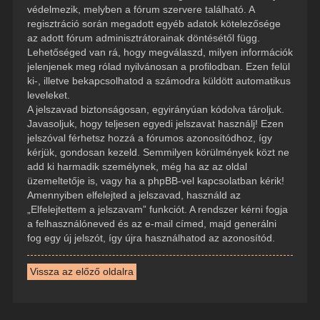
védelmezik, melyben a fórum szervere található. A
regisztráció során megadott egyéb adatok kötelezősége
az adott fórum adminisztrátorainak döntésétől függ.
Lehetőséged van rá, hogy megválaszd, milyen információk
jelenjenek meg rólad nyilvánosan a profilodban. Ezen felül
ki-, illetve bekapcsolhatod a számodra küldött automatikus
leveleket.
A jelszavad biztonságosan, egyirányúan kódolva tároljuk.
Javasoljuk, hogy teljesen egyedi jelszavat használj! Ezen
jelszóval férhetsz hozzá a fórumos azonosítódhoz, így
kérjük, gondosan kezeld. Semmilyen körülmények közt ne
add ki harmadik személynek, még ha az az oldal
üzemeltetője is, vagy ha a phpBB-vel kapcsolatban kérik!
Amennyiben elfelejted a jelszavad, használd az
„Elfelejtettem a jelszavam” funkciót. A rendszer kérni fogja
a felhasználóneved és az e-mail címed, majd generálni
fog egy új jelszót, így újra használhatod az azonosítód.
Vissza az előző oldalra