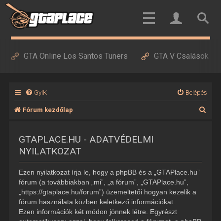
GTA Online Los Santos Tuners
GTA V Csalások
GyIK
Belépés
K
Fórum kezdőlap
e
GTAPLACE.HU - ADATVÉDELMI
r
NYILATKOZAT
e
s
Ezen nyilatkozat írja le, hogy a phpBB és a „GTAPlace.hu”
é
fórum (a továbbiakban „mi”, „a fórum”, „GTAPlace.hu”,
„https://gtaplace.hu/forum”) üzemeltetői hogyan kezelik a
s
fórum használata közben keletkező információkat.
Ezen információk két módon jönnek létre. Egyrészt