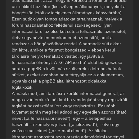
automatikusan: azzal, hogy felkeresed a fórumot, a phpBB
ún. sütiket hoz létre (kis szöveges állományok, melyeket a
böngésződ letölt az ideiglenes állományok könyvtárába).
Ezen sütik olyan fontos adatokat tartalmaznak, melyek a
fórum használatához feltétlenül szükségesek. Ilyen
információt tárol az első két süti: a felhasználói azonosítót,
illetve egy névtelen munkamenet azonosítót, amit a
rendszer a böngésződhöz rendel. A harmadik süti akkor
jön létre, amikor a fórumot böngészed – ebben kerül
tárolásra melyik témákat olvastad, így javítva a
felhasználói élményt. A „GTAPlace.hu” oldal böngészése
során a phpBB-n kívül más szoftverek is létrehozhatnak
sütiket, ezeket azonban nem tárgyalja ez a dokumentum,
ugyanis csak a phpBB által létrehozott oldalakkal
foglalkozik.
A másik mód, ami tárolásra kerülő információt generál, az
maga az interakció: például ha vendégként vagy regisztrált
tagként hozzászólást írsz vagy regisztrálsz. Ez utóbbi
folyamat során meg kell adnod egy egyedien azonosítható
nevet („a felhasználói neved”), egy – a belépéshez
használt – személyes jelszót („a jelszavad”), illetve egy
valós e-mail címet („az e-mail címed”). Az általad
létrehozott azonosítót azon ország adatvédelmi törvényei