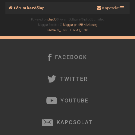
Fórum kezdőlap
Kapcsolat
Powered by
phpBB
® Forum Software © phpBB Limited
Magyar fordítás ©
Magyar phpBB Közösség
PRIVACY_LINK
|
TERMS_LINK
FACEBOOK
TWITTER
YOUTUBE
KAPCSOLAT