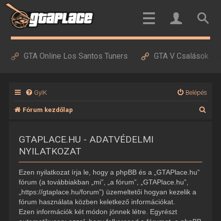
GTA Online Los Santos Tuners
GTA V Csalások
GyIK
Belépés
K
Fórum kezdőlap
e
GTAPLACE.HU - ADATVÉDELMI
r
NYILATKOZAT
e
s
Ezen nyilatkozat írja le, hogy a phpBB és a „GTAPlace.hu”
é
fórum (a továbbiakban „mi”, „a fórum”, „GTAPlace.hu”,
„https://gtaplace.hu/forum”) üzemeltetői hogyan kezelik a
s
fórum használata közben keletkező információkat.
Ezen információk két módon jönnek létre. Egyrészt