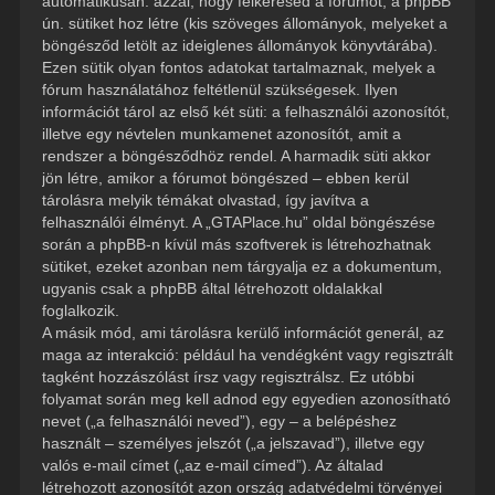
automatikusan: azzal, hogy felkeresed a fórumot, a phpBB
ún. sütiket hoz létre (kis szöveges állományok, melyeket a
böngésződ letölt az ideiglenes állományok könyvtárába).
Ezen sütik olyan fontos adatokat tartalmaznak, melyek a
fórum használatához feltétlenül szükségesek. Ilyen
információt tárol az első két süti: a felhasználói azonosítót,
illetve egy névtelen munkamenet azonosítót, amit a
rendszer a böngésződhöz rendel. A harmadik süti akkor
jön létre, amikor a fórumot böngészed – ebben kerül
tárolásra melyik témákat olvastad, így javítva a
felhasználói élményt. A „GTAPlace.hu” oldal böngészése
során a phpBB-n kívül más szoftverek is létrehozhatnak
sütiket, ezeket azonban nem tárgyalja ez a dokumentum,
ugyanis csak a phpBB által létrehozott oldalakkal
foglalkozik.
A másik mód, ami tárolásra kerülő információt generál, az
maga az interakció: például ha vendégként vagy regisztrált
tagként hozzászólást írsz vagy regisztrálsz. Ez utóbbi
folyamat során meg kell adnod egy egyedien azonosítható
nevet („a felhasználói neved”), egy – a belépéshez
használt – személyes jelszót („a jelszavad”), illetve egy
valós e-mail címet („az e-mail címed”). Az általad
létrehozott azonosítót azon ország adatvédelmi törvényei