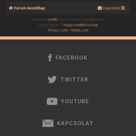
Fórum kezdőlap
Kapcsolat
Powered by
phpBB
® Forum Software © phpBB Limited
Magyar fordítás ©
Magyar phpBB Közösség
PRIVACY_LINK
|
TERMS_LINK
FACEBOOK
TWITTER
YOUTUBE
KAPCSOLAT