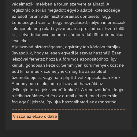
védelmezik, melyben a fórum szervere található. A
regisztráció során megadott egyéb adatok kötelezősége
az adott fórum adminisztrátorainak döntésétől függ.
Lehetőséged van rá, hogy megválaszd, milyen információk
jelenjenek meg rólad nyilvánosan a profilodban. Ezen felül
ki-, illetve bekapcsolhatod a számodra küldött automatikus
leveleket.
A jelszavad biztonságosan, egyirányúan kódolva tároljuk.
Javasoljuk, hogy teljesen egyedi jelszavat használj! Ezen
jelszóval férhetsz hozzá a fórumos azonosítódhoz, így
kérjük, gondosan kezeld. Semmilyen körülmények közt ne
add ki harmadik személynek, még ha az az oldal
üzemeltetője is, vagy ha a phpBB-vel kapcsolatban kérik!
Amennyiben elfelejted a jelszavad, használd az
„Elfelejtettem a jelszavam” funkciót. A rendszer kérni fogja
a felhasználóneved és az e-mail címed, majd generálni
fog egy új jelszót, így újra használhatod az azonosítód.
Vissza az előző oldalra