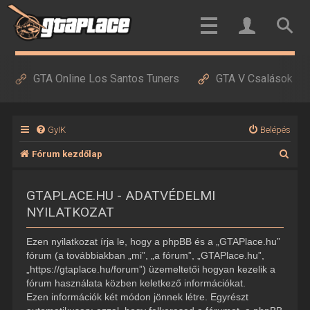
GTA Online Los Santos Tuners
GTA V Csalások
GyIK
Belépés
K
Fórum kezdőlap
e
GTAPLACE.HU - ADATVÉDELMI
r
NYILATKOZAT
e
s
Ezen nyilatkozat írja le, hogy a phpBB és a „GTAPlace.hu”
é
fórum (a továbbiakban „mi”, „a fórum”, „GTAPlace.hu”,
„https://gtaplace.hu/forum”) üzemeltetői hogyan kezelik a
s
fórum használata közben keletkező információkat.
Ezen információk két módon jönnek létre. Egyrészt