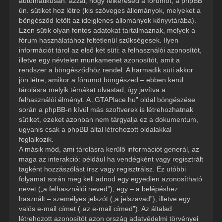
automatikusan: azzal, hogy felkeresed a fórumot, a phpBB
ún. sütiket hoz létre (kis szöveges állományok, melyeket a
böngésződ letölt az ideiglenes állományok könyvtárába).
Ezen sütik olyan fontos adatokat tartalmaznak, melyek a
fórum használatához feltétlenül szükségesek. Ilyen
információt tárol az első két süti: a felhasználói azonosítót,
illetve egy névtelen munkamenet azonosítót, amit a
rendszer a böngésződhöz rendel. A harmadik süti akkor
jön létre, amikor a fórumot böngészed – ebben kerül
tárolásra melyik témákat olvastad, így javítva a
felhasználói élményt. A „GTAPlace.hu” oldal böngészése
során a phpBB-n kívül más szoftverek is létrehozhatnak
sütiket, ezeket azonban nem tárgyalja ez a dokumentum,
ugyanis csak a phpBB által létrehozott oldalakkal
foglalkozik.
A másik mód, ami tárolásra kerülő információt generál, az
maga az interakció: például ha vendégként vagy regisztrált
tagként hozzászólást írsz vagy regisztrálsz. Ez utóbbi
folyamat során meg kell adnod egy egyedien azonosítható
nevet („a felhasználói neved”), egy – a belépéshez
használt – személyes jelszót („a jelszavad”), illetve egy
valós e-mail címet („az e-mail címed”). Az általad
létrehozott azonosítót azon ország adatvédelmi törvényei