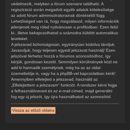
védelmezik, melyben a fórum szervere található. A
regisztráció során megadott egyéb adatok kötelezősége
az adott fórum adminisztrátorainak döntésétől függ.
Lehetőséged van rá, hogy megválaszd, milyen információk
jelenjenek meg rólad nyilvánosan a profilodban. Ezen felül
ki-, illetve bekapcsolhatod a számodra küldött automatikus
leveleket.
A jelszavad biztonságosan, egyirányúan kódolva tároljuk.
Javasoljuk, hogy teljesen egyedi jelszavat használj! Ezen
jelszóval férhetsz hozzá a fórumos azonosítódhoz, így
kérjük, gondosan kezeld. Semmilyen körülmények közt ne
add ki harmadik személynek, még ha az az oldal
üzemeltetője is, vagy ha a phpBB-vel kapcsolatban kérik!
Amennyiben elfelejted a jelszavad, használd az
„Elfelejtettem a jelszavam” funkciót. A rendszer kérni fogja
a felhasználóneved és az e-mail címed, majd generálni
fog egy új jelszót, így újra használhatod az azonosítód.
Vissza az előző oldalra