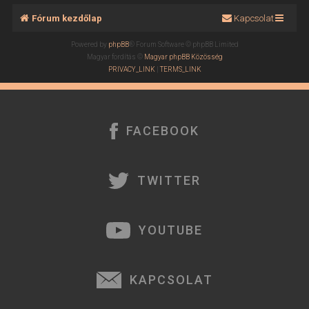
Fórum kezdőlap
Kapcsolat
Powered by
phpBB
® Forum Software © phpBB Limited
Magyar fordítás ©
Magyar phpBB Közösség
PRIVACY_LINK
|
TERMS_LINK
FACEBOOK
TWITTER
YOUTUBE
KAPCSOLAT