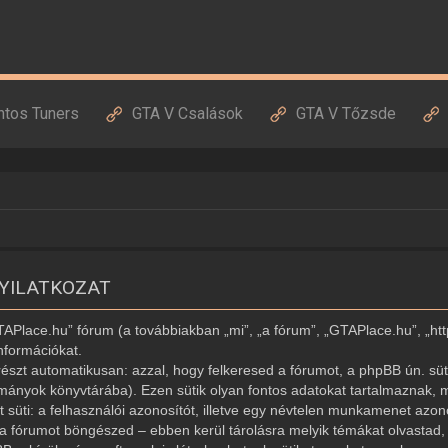
ntos Tuners
GTA V Csalások
GTA V Tőzsde
NYILATKOZAT
GTAPlace.hu” fórum (a továbbiakban „mi”, „a fórum”, „GTAPlace.hu”, „ht
nformációkat.
észt automatikusan: azzal, hogy felkeresed a fórumot, a phpBB ún. süti
ományok könyvtárába). Ezen sütik olyan fontos adatokat tartalmaznak, m
ét süti: a felhasználói azonosítót, illetve egy névtelen munkamenet az
r a fórumot böngészed – ebben kerül tárolásra melyik témákat olvastad, í