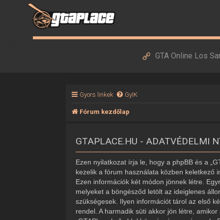
GTA Online Los Sa
Gyors linkek
GyIK
Fórum kezdőlap
GTAPLACE.HU - ADATVÉDELMI 
Ezen nyilatkozat írja le, hogy a phpBB és a „
kezelik a fórum használata közben keletkező i
Ezen információk két módon jönnek létre. Egyr
melyeket a böngésződ letölt az ideiglenes áll
szükségesek. Ilyen információt tárol az első k
rendel. A harmadik süti akkor jön létre, amiko