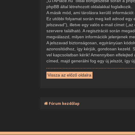
„GTAPlace.hu” oldal böngészése során a phpBB
phpBB által létrehozott oldalakkal foglalkozik.
A másik mód, ami tárolásra kerülő információt 
Ez utóbbi folyamat során meg kell adnod egy e
jelszavad”), illetve egy valós e-mail címet („
szervere található. A regisztráció során mega
megválaszd, milyen információk jelenjenek meg 
A jelszavad biztonságosan, egyirányúan kódolva
azonosítódhoz, így kérjük, gondosan kezeld. 
vel kapcsolatban kérik! Amennyiben elfelejted 
címed, majd generálni fog egy új jelszót, így 
Vissza az előző oldalra
Fórum kezdőlap