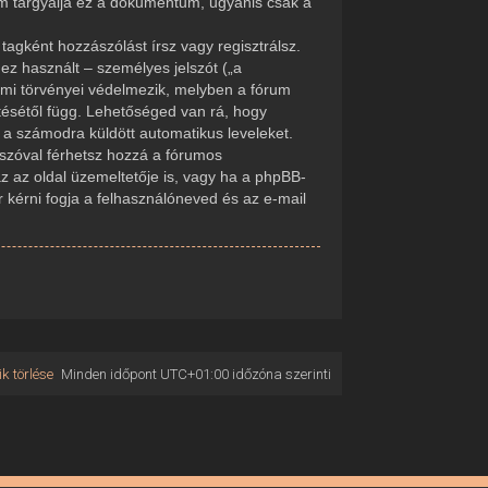
em tárgyalja ez a dokumentum, ugyanis csak a
tagként hozzászólást írsz vagy regisztrálsz.
ez használt – személyes jelszót („a
delmi törvényei védelmezik, melyben a fórum
tésétől függ. Lehetőséged van rá, hogy
d a számodra küldött automatikus leveleket.
elszóval férhetsz hozzá a fórumos
 az oldal üzemeltetője is, vagy ha a phpBB-
r kérni fogja a felhasználóneved és az e-mail
k törlése
Minden időpont
UTC+01:00
időzóna szerinti