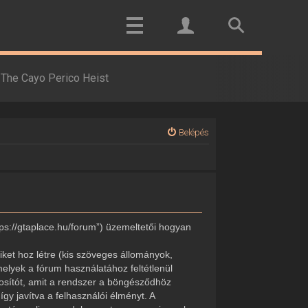
The Cayo Perico Heist
Belépés
tps://gtaplace.hu/forum”) üzemeltetői hogyan
ket hoz létre (kis szöveges állományok,
elyek a fórum használatához feltétlenül
onosítót, amit a rendszer a böngésződhöz
gy javítva a felhasználói élményt. A