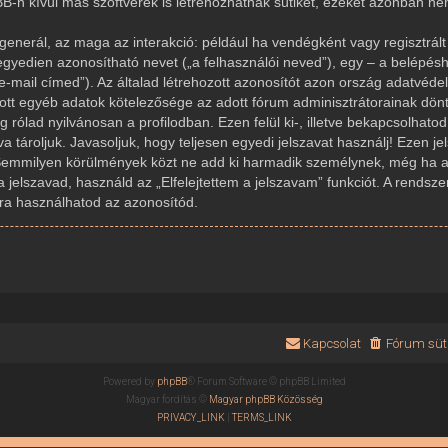
-n kívül más szoftverek is létrehozhatnak sütiket, ezeket azonban n
generál, az maga az interakció: például ha vendégként vagy regisztrált 
gyedien azonosítható nevet („a felhasználói neved”), egy – a belépésh
az e-mail címed”). Az általad létrehozott azonosítót azon ország adatvé
dott egyéb adatok kötelezősége az adott fórum adminisztrátorainak dön
rólad nyilvánosan a profilodban. Ezen felül ki-, illetve bekapcsolhato
 tároljuk. Javasoljuk, hogy teljesen egyedi jelszavat használj! Ezen j
Semmilyen körülmények közt ne add ki harmadik személynek, még ha az
a jelszavad, használd az „Elfelejtettem a jelszavam” funkciót. A rendsze
újra használhatod az azonosítód.
Kapcsolat
Fórum süti
Powered by
phpBB
® Forum Software © phpBB Limited
Magyar fordítás ©
Magyar phpBB Közösség
PRIVACY_LINK
|
TERMS_LINK