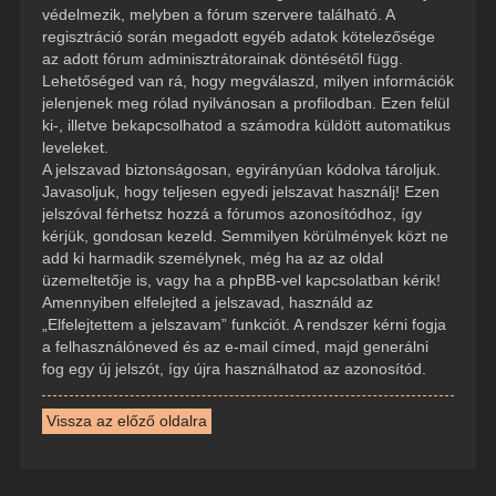
védelmezik, melyben a fórum szervere található. A
regisztráció során megadott egyéb adatok kötelezősége
az adott fórum adminisztrátorainak döntésétől függ.
Lehetőséged van rá, hogy megválaszd, milyen információk
jelenjenek meg rólad nyilvánosan a profilodban. Ezen felül
ki-, illetve bekapcsolhatod a számodra küldött automatikus
leveleket.
A jelszavad biztonságosan, egyirányúan kódolva tároljuk.
Javasoljuk, hogy teljesen egyedi jelszavat használj! Ezen
jelszóval férhetsz hozzá a fórumos azonosítódhoz, így
kérjük, gondosan kezeld. Semmilyen körülmények közt ne
add ki harmadik személynek, még ha az az oldal
üzemeltetője is, vagy ha a phpBB-vel kapcsolatban kérik!
Amennyiben elfelejted a jelszavad, használd az
„Elfelejtettem a jelszavam” funkciót. A rendszer kérni fogja
a felhasználóneved és az e-mail címed, majd generálni
fog egy új jelszót, így újra használhatod az azonosítód.
Vissza az előző oldalra