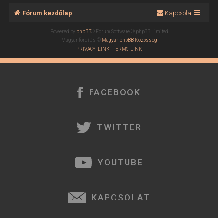
Fórum kezdőlap
Kapcsolat
Powered by
phpBB
® Forum Software © phpBB Limited
Magyar fordítás ©
Magyar phpBB Közösség
PRIVACY_LINK
|
TERMS_LINK
FACEBOOK
TWITTER
YOUTUBE
KAPCSOLAT