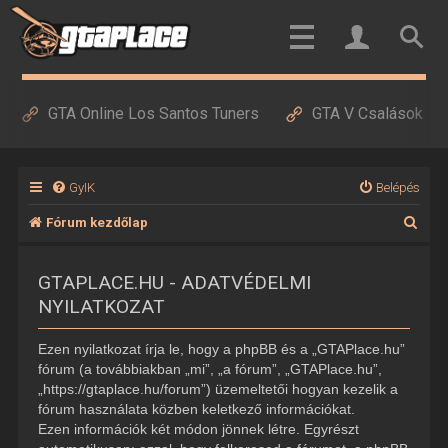
GTA Online Los Santos Tuners
GTA V Csalások
GyIK
Belépés
K
Fórum kezdőlap
e
GTAPLACE.HU - ADATVÉDELMI
r
NYILATKOZAT
e
s
Ezen nyilatkozat írja le, hogy a phpBB és a „GTAPlace.hu”
é
fórum (a továbbiakban „mi”, „a fórum”, „GTAPlace.hu”,
„https://gtaplace.hu/forum”) üzemeltetői hogyan kezelik a
s
fórum használata közben keletkező információkat.
Ezen információk két módon jönnek létre. Egyrészt