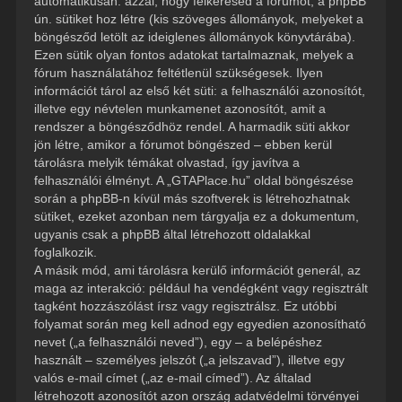
automatikusan: azzal, hogy felkeresed a fórumot, a phpBB
ún. sütiket hoz létre (kis szöveges állományok, melyeket a
böngésződ letölt az ideiglenes állományok könyvtárába).
Ezen sütik olyan fontos adatokat tartalmaznak, melyek a
fórum használatához feltétlenül szükségesek. Ilyen
információt tárol az első két süti: a felhasználói azonosítót,
illetve egy névtelen munkamenet azonosítót, amit a
rendszer a böngésződhöz rendel. A harmadik süti akkor
jön létre, amikor a fórumot böngészed – ebben kerül
tárolásra melyik témákat olvastad, így javítva a
felhasználói élményt. A „GTAPlace.hu” oldal böngészése
során a phpBB-n kívül más szoftverek is létrehozhatnak
sütiket, ezeket azonban nem tárgyalja ez a dokumentum,
ugyanis csak a phpBB által létrehozott oldalakkal
foglalkozik.
A másik mód, ami tárolásra kerülő információt generál, az
maga az interakció: például ha vendégként vagy regisztrált
tagként hozzászólást írsz vagy regisztrálsz. Ez utóbbi
folyamat során meg kell adnod egy egyedien azonosítható
nevet („a felhasználói neved”), egy – a belépéshez
használt – személyes jelszót („a jelszavad”), illetve egy
valós e-mail címet („az e-mail címed”). Az általad
létrehozott azonosítót azon ország adatvédelmi törvényei