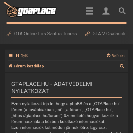
GTA Online Los Santos Tuners
GTA V Csalások
GyIK
Belépés
K
Fórum kezdőlap
e
GTAPLACE.HU - ADATVÉDELMI
r
NYILATKOZAT
e
s
Ezen nyilatkozat írja le, hogy a phpBB és a „GTAPlace.hu”
é
fórum (a továbbiakban „mi”, „a fórum”, „GTAPlace.hu”,
„https://gtaplace.hu/forum”) üzemeltetői hogyan kezelik a
s
fórum használata közben keletkező információkat.
Ezen információk két módon jönnek létre. Egyrészt