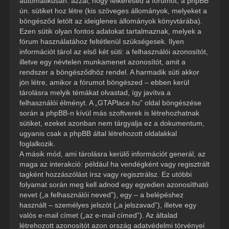
automatikusan: azzal, hogy felkeresed a fórumot, a phpBB
ún. sütiket hoz létre (kis szöveges állományok, melyeket a
böngésződ letölt az ideiglenes állományok könyvtárába).
Ezen sütik olyan fontos adatokat tartalmaznak, melyek a
fórum használatához feltétlenül szükségesek. Ilyen
információt tárol az első két süti: a felhasználói azonosítót,
illetve egy névtelen munkamenet azonosítót, amit a
rendszer a böngésződhöz rendel. A harmadik süti akkor
jön létre, amikor a fórumot böngészed – ebben kerül
tárolásra melyik témákat olvastad, így javítva a
felhasználói élményt. A „GTAPlace.hu” oldal böngészése
során a phpBB-n kívül más szoftverek is létrehozhatnak
sütiket, ezeket azonban nem tárgyalja ez a dokumentum,
ugyanis csak a phpBB által létrehozott oldalakkal
foglalkozik.
A másik mód, ami tárolásra kerülő információt generál, az
maga az interakció: például ha vendégként vagy regisztrált
tagként hozzászólást írsz vagy regisztrálsz. Ez utóbbi
folyamat során meg kell adnod egy egyedien azonosítható
nevet („a felhasználói neved”), egy – a belépéshez
használt – személyes jelszót („a jelszavad”), illetve egy
valós e-mail címet („az e-mail címed”). Az általad
létrehozott azonosítót azon ország adatvédelmi törvényei