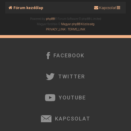
Fórum kezdőlap
Kapcsolat
Powered by
phpBB
® Forum Software © phpBB Limited
Magyar fordítás ©
Magyar phpBB Közösség
PRIVACY_LINK
|
TERMS_LINK
FACEBOOK
TWITTER
YOUTUBE
KAPCSOLAT