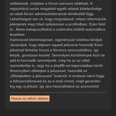
védelmezik, melyben a fórum szervere található. A
regisztráció során megadott egyéb adatok kötelezősége
az adott fórum adminisztrátorainak döntésétől függ.
Lehetőséged van rá, hogy megválaszd, milyen információk
jelenjenek meg rólad nyilvánosan a profilodban. Ezen felül
ki-, illetve bekapcsolhatod a számodra küldött automatikus
leveleket.
A jelszavad biztonságosan, egyirányúan kódolva tároljuk.
Javasoljuk, hogy teljesen egyedi jelszavat használj! Ezen
jelszóval férhetsz hozzá a fórumos azonosítódhoz, így
kérjük, gondosan kezeld. Semmilyen körülmények közt ne
add ki harmadik személynek, még ha az az oldal
üzemeltetője is, vagy ha a phpBB-vel kapcsolatban kérik!
Amennyiben elfelejted a jelszavad, használd az
„Elfelejtettem a jelszavam” funkciót. A rendszer kérni fogja
a felhasználóneved és az e-mail címed, majd generálni
fog egy új jelszót, így újra használhatod az azonosítód.
Vissza az előző oldalra