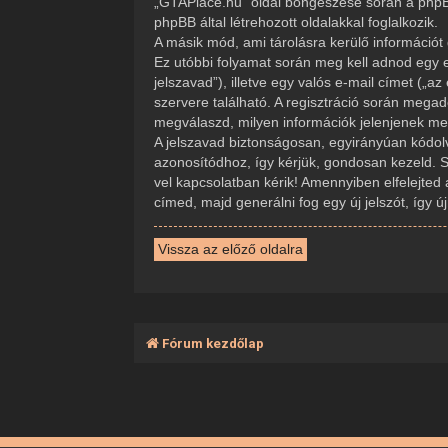
„GTAPlace.hu” oldal böngészése során a phpBB
phpBB által létrehozott oldalakkal foglalkozik.
A másik mód, ami tárolásra kerülő információt 
Ez utóbbi folyamat során meg kell adnod egy e
jelszavad”), illetve egy valós e-mail címet („
szervere található. A regisztráció során mega
megválaszd, milyen információk jelenjenek meg 
A jelszavad biztonságosan, egyirányúan kódolva
azonosítódhoz, így kérjük, gondosan kezeld. 
vel kapcsolatban kérik! Amennyiben elfelejted 
címed, majd generálni fog egy új jelszót, így 
Vissza az előző oldalra
Fórum kezdőlap