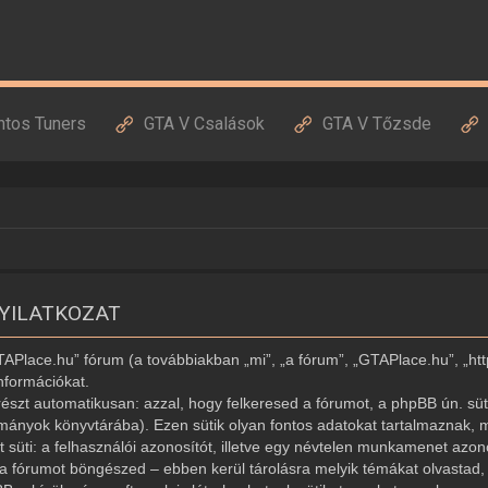
ntos Tuners
GTA V Csalások
GTA V Tőzsde
NYILATKOZAT
GTAPlace.hu” fórum (a továbbiakban „mi”, „a fórum”, „GTAPlace.hu”, „ht
nformációkat.
észt automatikusan: azzal, hogy felkeresed a fórumot, a phpBB ún. süti
ományok könyvtárába). Ezen sütik olyan fontos adatokat tartalmaznak, m
ét süti: a felhasználói azonosítót, illetve egy névtelen munkamenet az
r a fórumot böngészed – ebben kerül tárolásra melyik témákat olvastad, í