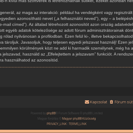
-n kívül más szoftverek is létrehozhatnak sütiket, ezeket azonban n
generál, az maga az interakció: például ha vendégként vagy regisztrált 
gyedien azonosítható nevet („a felhasználói neved”), egy – a belépésh
az e-mail címed”). Az általad létrehozott azonosítót azon ország adatvé
dott egyéb adatok kötelezősége az adott fórum adminisztrátorainak dön
rólad nyilvánosan a profilodban. Ezen felül ki-, illetve bekapcsolhato
 tároljuk. Javasoljuk, hogy teljesen egyedi jelszavat használj! Ezen j
Semmilyen körülmények közt ne add ki harmadik személynek, még ha az
a jelszavad, használd az „Elfelejtettem a jelszavam” funkciót. A rendsze
újra használhatod az azonosítód.
Kapcsolat
Fórum süti
Powered by
phpBB
® Forum Software © phpBB Limited
Magyar fordítás ©
Magyar phpBB Közösség
PRIVACY_LINK
|
TERMS_LINK