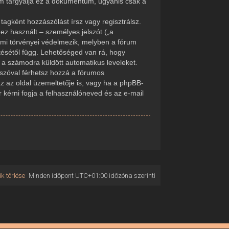
em tárgyalja ez a dokumentum, ugyanis csak a
tagként hozzászólást írsz vagy regisztrálsz.
ez használt – személyes jelszót („a
delmi törvényei védelmezik, melyben a fórum
tésétől függ. Lehetőséged van rá, hogy
d a számodra küldött automatikus leveleket.
elszóval férhetsz hozzá a fórumos
 az oldal üzemeltetője is, vagy ha a phpBB-
r kérni fogja a felhasználóneved és az e-mail
k törlése
Minden időpont
UTC+01:00
időzóna szerinti