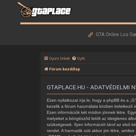
GTA Online Los Sa
Gyors linkek
GyIK
Fórum kezdőlap
GTAPLACE.HU - ADATVÉDELMI 
Ezen nyilatkozat írja le, hogy a phpBB és a „
kezelik a fórum használata közben keletkező i
Ezen információk két módon jönnek létre. Egyr
melyeket a böngésződ letölt az ideiglenes áll
szükségesek. Ilyen információt tárol az első k
rendel. A harmadik süti akkor jön létre, amiko