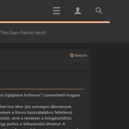
The Cayo Perico Heist
Belépés
tps://gtaplace.hu/forum”) üzemeltetői hogyan
ket hoz létre (kis szöveges állományok,
elyek a fórum használatához feltétlenül
onosítót, amit a rendszer a böngésződhöz
gy javítva a felhasználói élményt. A