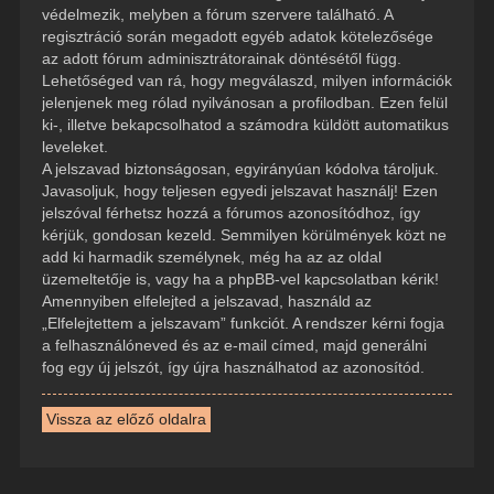
védelmezik, melyben a fórum szervere található. A
regisztráció során megadott egyéb adatok kötelezősége
az adott fórum adminisztrátorainak döntésétől függ.
Lehetőséged van rá, hogy megválaszd, milyen információk
jelenjenek meg rólad nyilvánosan a profilodban. Ezen felül
ki-, illetve bekapcsolhatod a számodra küldött automatikus
leveleket.
A jelszavad biztonságosan, egyirányúan kódolva tároljuk.
Javasoljuk, hogy teljesen egyedi jelszavat használj! Ezen
jelszóval férhetsz hozzá a fórumos azonosítódhoz, így
kérjük, gondosan kezeld. Semmilyen körülmények közt ne
add ki harmadik személynek, még ha az az oldal
üzemeltetője is, vagy ha a phpBB-vel kapcsolatban kérik!
Amennyiben elfelejted a jelszavad, használd az
„Elfelejtettem a jelszavam” funkciót. A rendszer kérni fogja
a felhasználóneved és az e-mail címed, majd generálni
fog egy új jelszót, így újra használhatod az azonosítód.
Vissza az előző oldalra