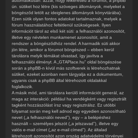
automatikusan: azzal, hogy felkeresed a fórumot, a phpBB
ún. sütiket hoz létre (kis szöveges állományok, melyeket a
böngésződ letölt az ideiglenes állományok könyvtárába).
Ezen sütik olyan fontos adatokat tartalmaznak, melyek a
fórum használatához feltétlenül szükségesek. Ilyen
információt tárol az első két süti: a felhasználói azonosítót,
illetve egy névtelen munkamenet azonosítót, amit a
rendszer a böngésződhöz rendel. A harmadik süti akkor
jön létre, amikor a fórumot böngészed – ebben kerül
tárolásra melyik témákat olvastad, így javítva a
felhasználói élményt. A „GTAPlace.hu” oldal böngészése
során a phpBB-n kívül más szoftverek is létrehozhatnak
sütiket, ezeket azonban nem tárgyalja ez a dokumentum,
ugyanis csak a phpBB által létrehozott oldalakkal
foglalkozik.
A másik mód, ami tárolásra kerülő információt generál, az
maga az interakció: például ha vendégként vagy regisztrált
tagként hozzászólást írsz vagy regisztrálsz. Ez utóbbi
folyamat során meg kell adnod egy egyedien azonosítható
nevet („a felhasználói neved”), egy – a belépéshez
használt – személyes jelszót („a jelszavad”), illetve egy
valós e-mail címet („az e-mail címed”). Az általad
létrehozott azonosítót azon ország adatvédelmi törvényei