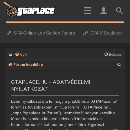
GTA Online Los Santos Tuners
GTA V Csalások
GyIK
Belépés
K
Fórum kezdőlap
e
GTAPLACE.HU - ADATVÉDELMI
r
NYILATKOZAT
e
s
Ezen nyilatkozat írja le, hogy a phpBB és a „GTAPlace.hu”
é
fórum (a továbbiakban „mi”, „a fórum”, „GTAPlace.hu”,
„https://gtaplace.hu/forum”) üzemeltetői hogyan kezelik a
s
fórum használata közben keletkező információkat.
Ezen információk két módon jönnek létre. Egyrészt