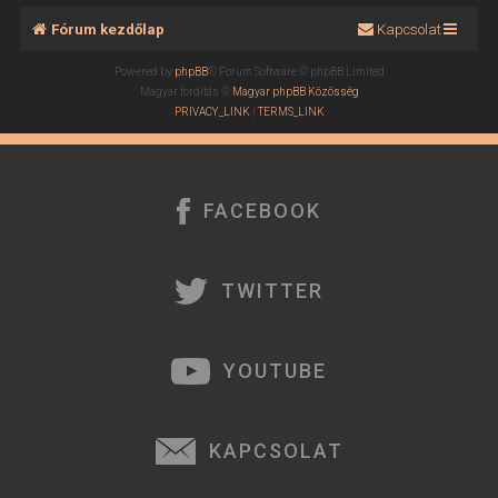
Fórum kezdőlap
Kapcsolat
Powered by
phpBB
® Forum Software © phpBB Limited
Magyar fordítás ©
Magyar phpBB Közösség
PRIVACY_LINK
|
TERMS_LINK
FACEBOOK
TWITTER
YOUTUBE
KAPCSOLAT