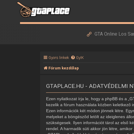
GTA Online Los Sa
Gyors linkek
GyIK
Fórum kezdőlap
GTAPLACE.HU - ADATVÉDELMI 
Ezen nyilatkozat írja le, hogy a phpBB és a „
kezelik a fórum használata közben keletkező i
Ezen információk két módon jönnek létre. Egyr
melyeket a böngésződ letölt az ideiglenes áll
szükségesek. Ilyen információt tárol az első k
rendel. A harmadik süti akkor jön létre, amiko