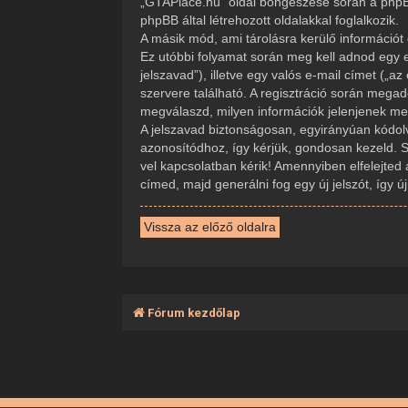
„GTAPlace.hu” oldal böngészése során a phpBB
phpBB által létrehozott oldalakkal foglalkozik.
A másik mód, ami tárolásra kerülő információt 
Ez utóbbi folyamat során meg kell adnod egy e
jelszavad”), illetve egy valós e-mail címet („
szervere található. A regisztráció során mega
megválaszd, milyen információk jelenjenek meg 
A jelszavad biztonságosan, egyirányúan kódolva
azonosítódhoz, így kérjük, gondosan kezeld. 
vel kapcsolatban kérik! Amennyiben elfelejted 
címed, majd generálni fog egy új jelszót, így 
Vissza az előző oldalra
Fórum kezdőlap