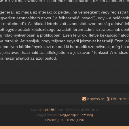
-n kívül más szoftverek is létrehozhatnak sütiket, ezeket azonban n
generál, az maga az interakció: például ha vendégként vagy regisztrált 
gyedien azonosítható nevet („a felhasználói neved”), egy – a belépésh
az e-mail címed”). Az általad létrehozott azonosítót azon ország adatvé
dott egyéb adatok kötelezősége az adott fórum adminisztrátorainak dön
rólad nyilvánosan a profilodban. Ezen felül ki-, illetve bekapcsolhato
 tároljuk. Javasoljuk, hogy teljesen egyedi jelszavat használj! Ezen j
Semmilyen körülmények közt ne add ki harmadik személynek, még ha az
a jelszavad, használd az „Elfelejtettem a jelszavam” funkciót. A rendsze
újra használhatod az azonosítód.
Kapcsolat
Fórum süti
Powered by
phpBB
® Forum Software © phpBB Limited
Magyar fordítás ©
Magyar phpBB Közösség
PRIVACY_LINK
|
TERMS_LINK