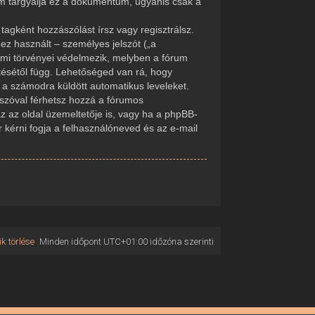
em tárgyalja ez a dokumentum, ugyanis csak a
tagként hozzászólást írsz vagy regisztrálsz.
ez használt – személyes jelszót („a
delmi törvényei védelmezik, melyben a fórum
tésétől függ. Lehetőséged van rá, hogy
d a számodra küldött automatikus leveleket.
elszóval férhetsz hozzá a fórumos
 az oldal üzemeltetője is, vagy ha a phpBB-
r kérni fogja a felhasználóneved és az e-mail
k törlése
Minden időpont
UTC+01:00
időzóna szerinti