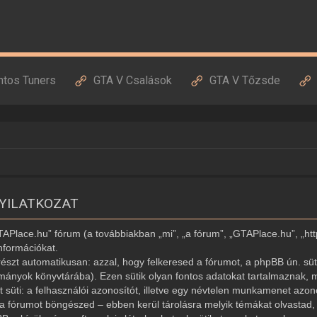
ntos Tuners
GTA V Csalások
GTA V Tőzsde
NYILATKOZAT
GTAPlace.hu” fórum (a továbbiakban „mi”, „a fórum”, „GTAPlace.hu”, „ht
nformációkat.
észt automatikusan: azzal, hogy felkeresed a fórumot, a phpBB ún. süti
ományok könyvtárába). Ezen sütik olyan fontos adatokat tartalmaznak, m
ét süti: a felhasználói azonosítót, illetve egy névtelen munkamenet az
r a fórumot böngészed – ebben kerül tárolásra melyik témákat olvastad, í