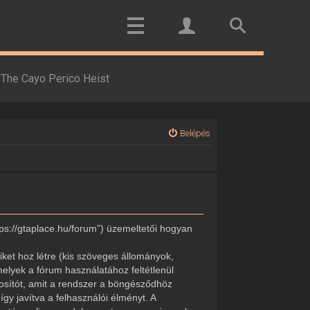
The Cayo Perico Heist
Belépés
tps://gtaplace.hu/forum”) üzemeltetői hogyan
ket hoz létre (kis szöveges állományok,
elyek a fórum használatához feltétlenül
onosítót, amit a rendszer a böngésződhöz
gy javítva a felhasználói élményt. A