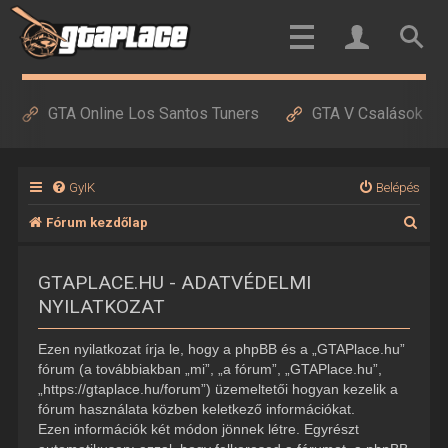
GTA Online Los Santos Tuners
GTA V Csalások
GyIK
Belépés
K
Fórum kezdőlap
e
GTAPLACE.HU - ADATVÉDELMI
r
NYILATKOZAT
e
s
Ezen nyilatkozat írja le, hogy a phpBB és a „GTAPlace.hu”
é
fórum (a továbbiakban „mi”, „a fórum”, „GTAPlace.hu”,
„https://gtaplace.hu/forum”) üzemeltetői hogyan kezelik a
s
fórum használata közben keletkező információkat.
Ezen információk két módon jönnek létre. Egyrészt