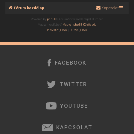
Fórum kezdőlap
Kapcsolat
Powered by
phpBB
® Forum Software © phpBB Limited
Magyar fordítás ©
Magyar phpBB Közösség
PRIVACY_LINK
|
TERMS_LINK
FACEBOOK
TWITTER
YOUTUBE
KAPCSOLAT