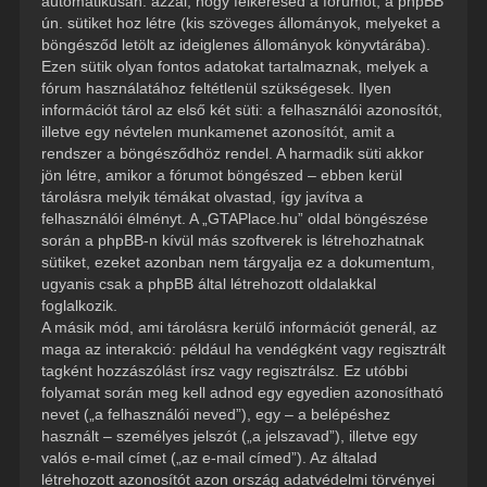
automatikusan: azzal, hogy felkeresed a fórumot, a phpBB
ún. sütiket hoz létre (kis szöveges állományok, melyeket a
böngésződ letölt az ideiglenes állományok könyvtárába).
Ezen sütik olyan fontos adatokat tartalmaznak, melyek a
fórum használatához feltétlenül szükségesek. Ilyen
információt tárol az első két süti: a felhasználói azonosítót,
illetve egy névtelen munkamenet azonosítót, amit a
rendszer a böngésződhöz rendel. A harmadik süti akkor
jön létre, amikor a fórumot böngészed – ebben kerül
tárolásra melyik témákat olvastad, így javítva a
felhasználói élményt. A „GTAPlace.hu” oldal böngészése
során a phpBB-n kívül más szoftverek is létrehozhatnak
sütiket, ezeket azonban nem tárgyalja ez a dokumentum,
ugyanis csak a phpBB által létrehozott oldalakkal
foglalkozik.
A másik mód, ami tárolásra kerülő információt generál, az
maga az interakció: például ha vendégként vagy regisztrált
tagként hozzászólást írsz vagy regisztrálsz. Ez utóbbi
folyamat során meg kell adnod egy egyedien azonosítható
nevet („a felhasználói neved”), egy – a belépéshez
használt – személyes jelszót („a jelszavad”), illetve egy
valós e-mail címet („az e-mail címed”). Az általad
létrehozott azonosítót azon ország adatvédelmi törvényei