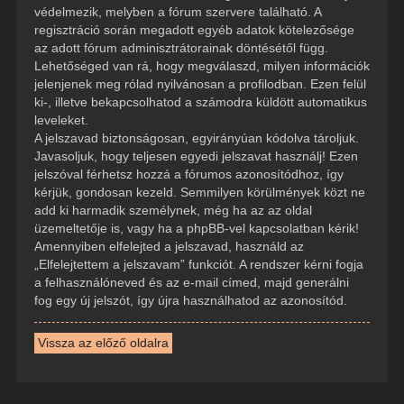
védelmezik, melyben a fórum szervere található. A
regisztráció során megadott egyéb adatok kötelezősége
az adott fórum adminisztrátorainak döntésétől függ.
Lehetőséged van rá, hogy megválaszd, milyen információk
jelenjenek meg rólad nyilvánosan a profilodban. Ezen felül
ki-, illetve bekapcsolhatod a számodra küldött automatikus
leveleket.
A jelszavad biztonságosan, egyirányúan kódolva tároljuk.
Javasoljuk, hogy teljesen egyedi jelszavat használj! Ezen
jelszóval férhetsz hozzá a fórumos azonosítódhoz, így
kérjük, gondosan kezeld. Semmilyen körülmények közt ne
add ki harmadik személynek, még ha az az oldal
üzemeltetője is, vagy ha a phpBB-vel kapcsolatban kérik!
Amennyiben elfelejted a jelszavad, használd az
„Elfelejtettem a jelszavam” funkciót. A rendszer kérni fogja
a felhasználóneved és az e-mail címed, majd generálni
fog egy új jelszót, így újra használhatod az azonosítód.
Vissza az előző oldalra